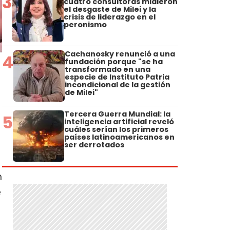
3
cuatro consultoras midieron
el desgaste de Milei y la
crisis de liderazgo en el
peronismo
Cachanosky renunció a una
4
fundación porque "se ha
transformado en una
especie de Instituto Patria
incondicional de la gestión
de Milei"
Tercera Guerra Mundial: la
5
inteligencia artificial reveló
cuáles serían los primeros
países latinoamericanos en
ser derrotados
n
e