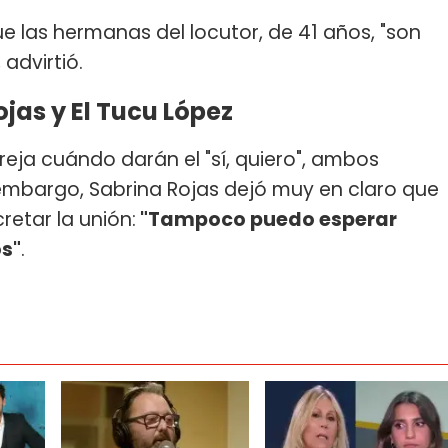
e las hermanas del locutor, de 41 años, "son
 advirtió.
jas y El Tucu López
reja cuándo darán el "sí, quiero", ambos
n embargo, Sabrina Rojas dejó muy en claro que
etar la unión:
"Tampoco puedo esperar
os"
.