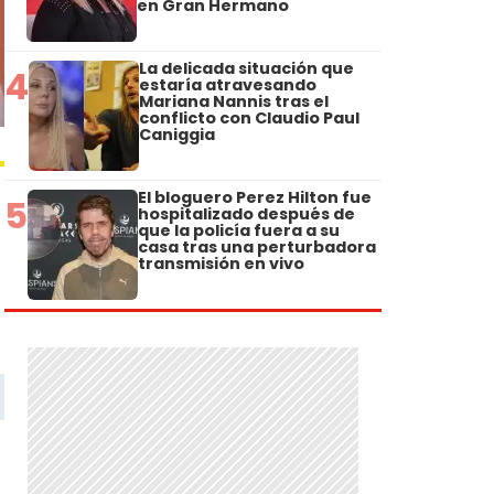
en Gran Hermano
La delicada situación que
4
estaría atravesando
Mariana Nannis tras el
conflicto con Claudio Paul
Caniggia
El bloguero Perez Hilton fue
5
hospitalizado después de
que la policía fuera a su
casa tras una perturbadora
transmisión en vivo