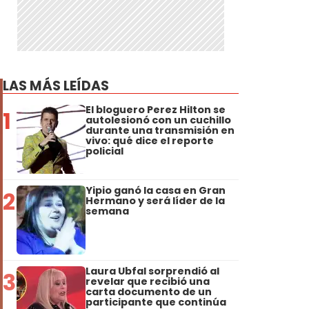
LAS MÁS LEÍDAS
El bloguero Perez Hilton se
1
autolesionó con un cuchillo
durante una transmisión en
vivo: qué dice el reporte
policial
Yipio ganó la casa en Gran
2
Hermano y será líder de la
semana
Laura Ubfal sorprendió al
3
revelar que recibió una
carta documento de un
participante que continúa