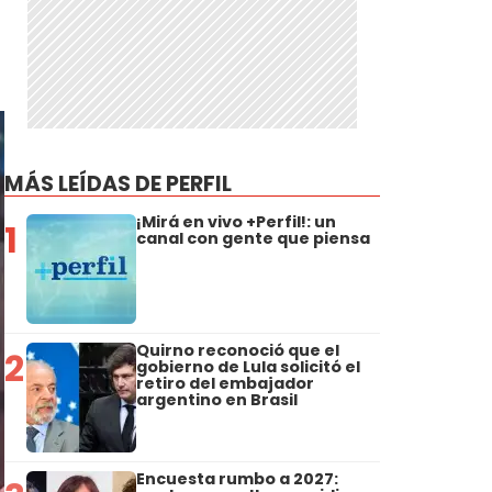
MÁS LEÍDAS DE PERFIL
¡Mirá en vivo +Perfil!: un
1
canal con gente que piensa
Quirno reconoció que el
2
gobierno de Lula solicitó el
retiro del embajador
argentino en Brasil
Encuesta rumbo a 2027: