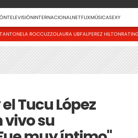
ÓN
TELEVISIÓN
INTERNACIONAL
NETFLIX
MÚSICA
SEXY
T
ANTONELA ROCCUZZO
LAURA UBFAL
PEREZ HILTON
RATIN
 el Tucu López
 vivo su
Fue muy íntimo"