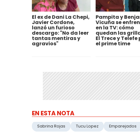
El ex de Dani La Chepi,
Pampita y Benj
Javier Cordone,
Vicuña se enfre
lanzó un furioso
en la TV: cómo
descargo: "No da leer
quedan las grill
tantas mentiras y
El Trece y Telefe
agravios"
el prime time
EN ESTA NOTA
Sabrina Rojas
Tucu Lopez
Emparejados