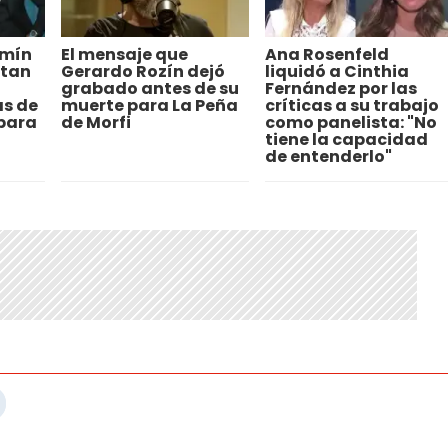
amín
El mensaje que
Ana Rosenfeld
ntan
Gerardo Rozín dejó
liquidó a Cinthia
grabado antes de su
Fernández por las
as de
muerte para La Peña
críticas a su trabajo
 para
de Morfi
como panelista: "No
tiene la capacidad
de entenderlo"