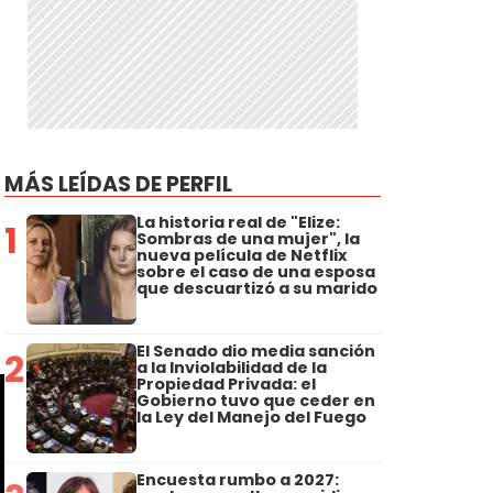
MÁS LEÍDAS DE PERFIL
La historia real de "Elize:
1
Sombras de una mujer", la
nueva película de Netflix
sobre el caso de una esposa
que descuartizó a su marido
El Senado dio media sanción
2
a la Inviolabilidad de la
Propiedad Privada: el
Gobierno tuvo que ceder en
la Ley del Manejo del Fuego
Encuesta rumbo a 2027: