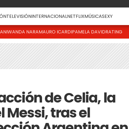
ÓN
TELEVISIÓN
INTERNACIONAL
NETFLIX
MÚSICA
SEXY
IANI
WANDA NARA
MAURO ICARDI
PAMELA DAVID
RATING
acción de Celia, la
 Messi, tras el
lección Argentina en