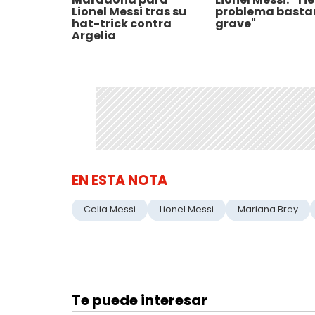
Lionel Messi tras su
problema basta
hat-trick contra
grave"
Argelia
EN ESTA NOTA
Celia Messi
Lionel Messi
Mariana Brey