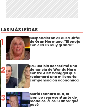
LAS MÁS LEÍDAS
Suspendieron a Laura Ubfal
1
de Gran Hermano: "El enojo
con ella es muy grande"
La Justicia desestimó una
2
denuncia de Wanda Nara
contra Alex Caniggia que
reclamará una millonaria
compensación económica
Murió Leandro Rud, el
3
icónico representante de
modelos, a los 51 años: qué
pasó