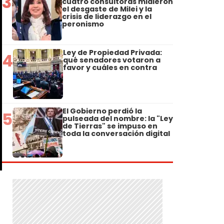
3
cuatro consultoras midieron
el desgaste de Milei y la
crisis de liderazgo en el
peronismo
Ley de Propiedad Privada:
4
qué senadores votaron a
favor y cuáles en contra
El Gobierno perdió la
5
pulseada del nombre: la "Ley
de Tierras" se impuso en
toda la conversación digital