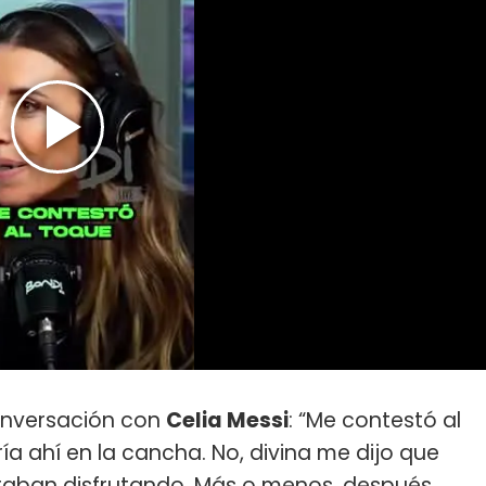
conversación con
Celia Messi
: “Me contestó al
a ahí en la cancha. No, divina me dijo que
aban disfrutando. Más o menos, después