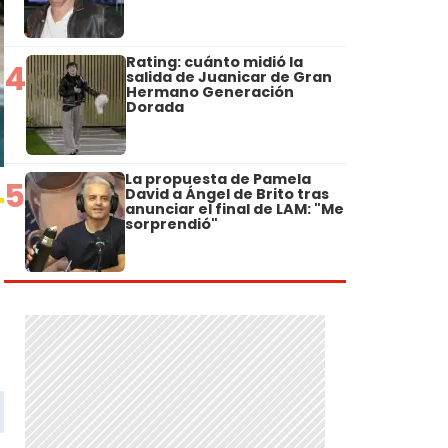
Rating: cuánto midió la
4
salida de Juanicar de Gran
Hermano Generación
Dorada
La propuesta de Pamela
5
David a Ángel de Brito tras
anunciar el final de LAM: "Me
sorprendió"