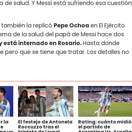
de salud. Y Messi está sufriendo esa cuestión
también la replicó
Pepe Ochoa
en El Ejército
 tema de la salud del papá de Messi hace dos
y está internado en Rosario.
Hasta donde
 pero que se tiene que tratar. Los detalles no
r la
El festejo de Antonela
Rating: cuánto midió
de
Roccuzzo tras el
el partido de
ene un
triplete de Lionel
Argentina Vs. Argelia