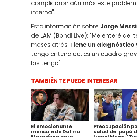
complicaron aún más este problema 
interna".
Esta información sobre
Jorge Messi
de LAM (Bondi Live): "Me enteré del
meses atrás.
Tiene un diagnóstico 
tengo entendido, es un cuadro grave
los tengo".
TAMBIÉN TE PUEDE INTERESAR
El emocionante
Preocupación po
mensaje de Dalma
salud del papá 
Maradona para
Lionel Messi: "Ti