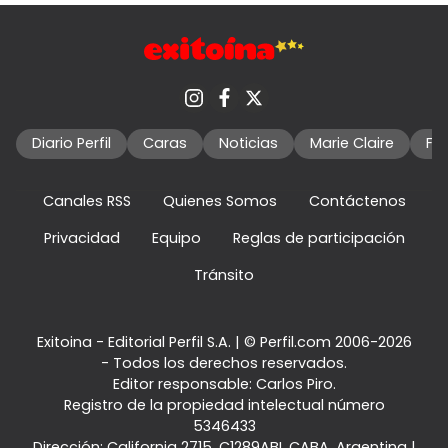
Diario Perfil
Caras
Noticias
Marie Claire
Fo
Canales RSS
Quienes Somos
Contáctenos
Privacidad
Equipo
Reglas de participación
Tránsito
Exitoina - Editorial Perfil S.A.
| © Perfil.com 2006-2026
- Todos los derechos reservados.
Editor responsable: Carlos Piro.
Registro de la propiedad intelectual número
5346433
Dirección:
California 2715
,
C1289ABI
,
CABA, Argentina
|