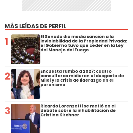
MÁS LEÍDAS DE PERFIL
El Senado dio media sanción a la
1
Inviolabilidad de la Propiedad Privada:
el Gobierno tuvo que ceder en la Ley
del Manejo del Fuego
Encuesta rumbo a 2027: cuatro
2
consultoras midieron el desgaste de
Milei y la crisis de liderazgo en el
peronismo
Ricardo Lorenzetti se metió en el
3
debate sobre la inhabilitación de
Cristina Kirchner