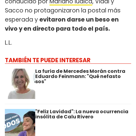
conducido por
Mariano Iúdica
, Vidal y
Sacco no protagonizaron la postal más
esperada y
evitaron darse un beso en
vivo y en directo para todo el país.
L.L.
TAMBIÉN TE PUEDE INTERESAR
La furia de Mercedes Morán contra
Eduardo Feinmann: "Qué nefasto
sos"
"Feliz Lavidad": La nueva ocurrencia
insólita de Calu Rivero