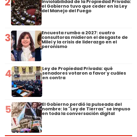
2
Inviolabilidad de la Propiedad Privada:
el Gobierno tuvo que ceder en la Ley
del Manejo del Fuego
Encuesta rumbo a 2027: cuatro
3
consultoras midieron el desgaste de
Milei y la crisis de liderazgo en el
peronismo
Ley de Propiedad Privada: qué
4
senadores votaron a favor y cuáles
en contra
El Gobierno perdió la pulseada del
5
nombre: la "Ley de Tierras" se impuso
en toda la conversación digital