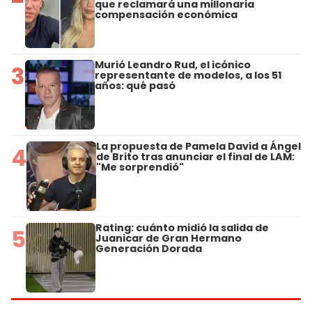
que reclamará una millonaria
compensación económica
Murió Leandro Rud, el icónico
3
representante de modelos, a los 51
años: qué pasó
La propuesta de Pamela David a Ángel
4
de Brito tras anunciar el final de LAM:
"Me sorprendió"
Rating: cuánto midió la salida de
5
Juanicar de Gran Hermano
Generación Dorada