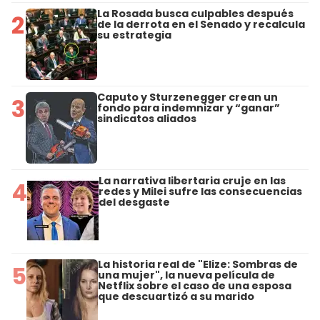
La Rosada busca culpables después
2
de la derrota en el Senado y recalcula
su estrategia
Caputo y Sturzenegger crean un
3
fondo para indemnizar y “ganar”
sindicatos aliados
La narrativa libertaria cruje en las
4
redes y Milei sufre las consecuencias
del desgaste
La historia real de "Elize: Sombras de
5
una mujer", la nueva película de
Netflix sobre el caso de una esposa
que descuartizó a su marido