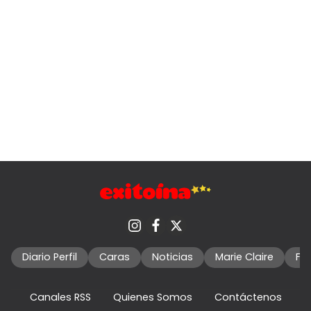
Diario Perfil
Caras
Noticias
Marie Claire
Fo
Canales RSS
Quienes Somos
Contáctenos