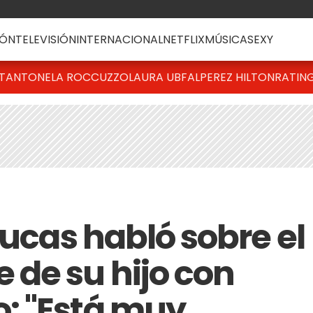
ÓN
TELEVISIÓN
INTERNACIONAL
NETFLIX
MÚSICA
SEXY
T
ANTONELA ROCCUZZO
LAURA UBFAL
PEREZ HILTON
RATIN
Lucas habló sobre el
de su hijo con
: "Está muy