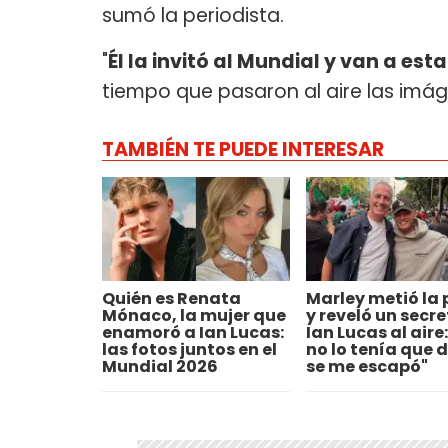
sumó la periodista.
"
Él la invitó al Mundial y van a es
tiempo que pasaron al aire las imá
TAMBIÉN TE PUEDE INTERESAR
Quién es Renata
Marley metió la
Mónaco, la mujer que
y reveló un secre
enamoró a Ian Lucas:
Ian Lucas al aire:
las fotos juntos en el
no lo tenía que d
Mundial 2026
se me escapó"