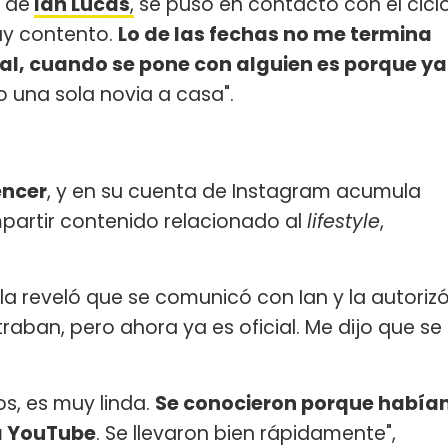
 de
Ian Lucas
,
se puso en contacto con el cicl
uy contento.
Lo de las fechas no me termina
eal, cuando se pone con alguien es porque ya
o una sola novia a casa".
encer
, y en su cuenta de Instagram acumula
ompartir contenido relacionado al
lifestyle
,
la reveló que se comunicó con Ian y la autoriz
aban, pero ahora ya es oficial. Me dijo que se
os, es muy linda.
Se conocieron porque había
a YouTube
. Se llevaron bien rápidamente",