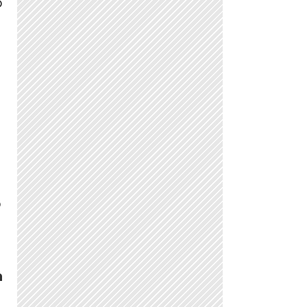
o
ó
n