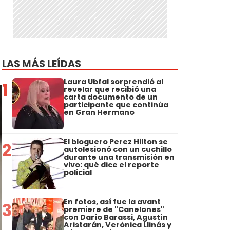
LAS MÁS LEÍDAS
Laura Ubfal sorprendió al
1
revelar que recibió una
carta documento de un
participante que continúa
en Gran Hermano
El bloguero Perez Hilton se
2
autolesionó con un cuchillo
durante una transmisión en
vivo: qué dice el reporte
policial
En fotos, así fue la avant
3
premiere de "Canelones"
con Darío Barassi, Agustín
Aristarán, Verónica Llinás y