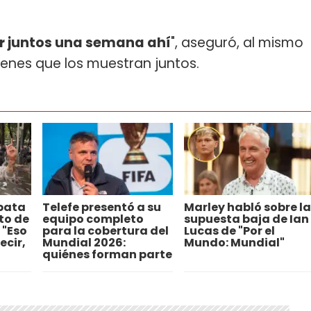
tar juntos una semana ahí
", aseguró, al mismo
genes que los muestran juntos.
 pata
Telefe presentó a su
Marley habló sobre la
to de
equipo completo
supuesta baja de Ian
 "Eso
para la cobertura del
Lucas de "Por el
ecir,
Mundial 2026:
Mundo: Mundial"
quiénes forman parte