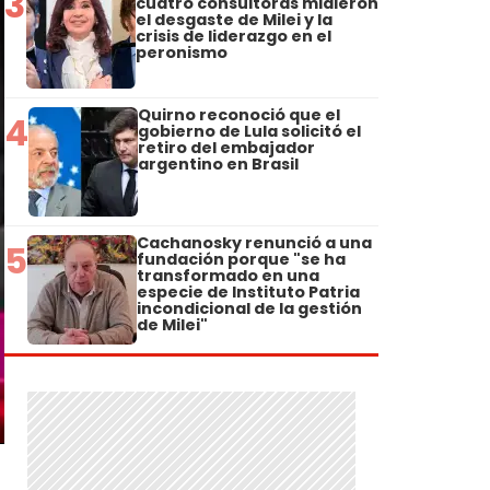
3
cuatro consultoras midieron
el desgaste de Milei y la
crisis de liderazgo en el
peronismo
Quirno reconoció que el
4
gobierno de Lula solicitó el
retiro del embajador
argentino en Brasil
Cachanosky renunció a una
5
fundación porque "se ha
transformado en una
especie de Instituto Patria
incondicional de la gestión
de Milei"