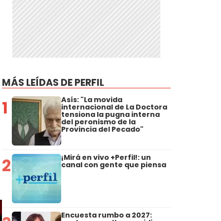
MÁS LEÍDAS DE PERFIL
Asís: "La movida
1
internacional de La Doctora
tensiona la pugna interna
del peronismo de la
Provincia del Pecado"
¡Mirá en vivo +Perfil!: un
2
canal con gente que piensa
Encuesta rumbo a 2027: