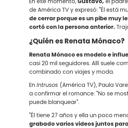
En ese momento,
Gustavo,
el padre
de América TV y expresó: "Él está m
de cerrar porque es un pibe muy l
cortó con la persona anterior.
Traj
¿Quién es Renata Mónaco?
Renata Mónaco es modelo e influ
casi 20 mil seguidores. Allí suele c
combinado con viajes y moda.
En
Intrusos
(América TV), Paula Vare
a confirmar el romance: "No se mostr
puede blanquear".
"Él tiene 27 años y ella un poco men
grabado varios videos juntos par