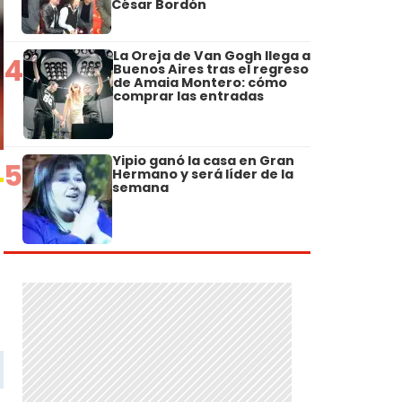
César Bordón
La Oreja de Van Gogh llega a
4
Buenos Aires tras el regreso
de Amaia Montero: cómo
comprar las entradas
Yipio ganó la casa en Gran
5
Hermano y será líder de la
semana