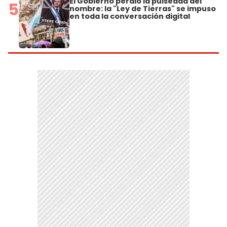
El Gobierno perdió la pulseada del
5
nombre: la "Ley de Tierras" se impuso
en toda la conversación digital