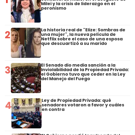
Milei y la crisis de liderazgo en el
peronismo
La historia real de "Elize: Sombras de
2
una mujer", la nueva película de
Netflix sobre el caso de una esposa
que descuartizó a su marido
El Senado dio media sanción a la
3
Inviolabilidad de la Propiedad Privada:
el Gobierno tuvo que ceder en la Ley
del Manejo del Fuego
Ley de Propiedad Privada: qué
4
senadores votaron a favor y cuáles
en contra