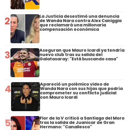
La Justicia desestimó una denuncia
2
de Wanda Nara contra Alex Caniggia
que reclamará una millonaria
compensación económica
Aseguran que Mauro Icardi ya tendría
3
nuevo club tras su salida del
Galatasaray: "Está buscando casa"
Apareció un polémico video de
4
Wanda Nara con sus hijas que podría
comprometer su conflicto judicial
con Mauro Icardi
Flor de la V criticó a Santiago del Moro
5
tras la salida de Juanicar de Gran
Hermano: "Canallesco"