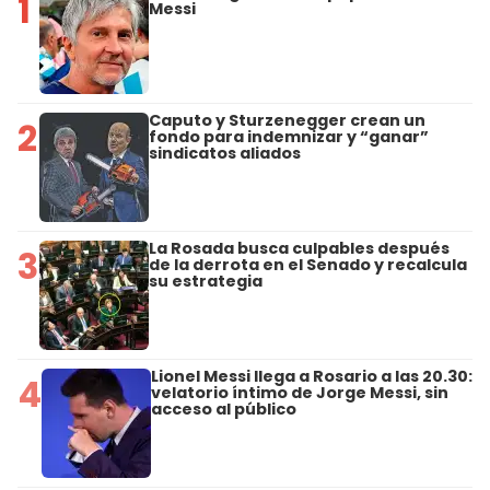
1
Messi
Caputo y Sturzenegger crean un
2
fondo para indemnizar y “ganar”
sindicatos aliados
La Rosada busca culpables después
3
de la derrota en el Senado y recalcula
su estrategia
Lionel Messi llega a Rosario a las 20.30:
4
velatorio íntimo de Jorge Messi, sin
acceso al público