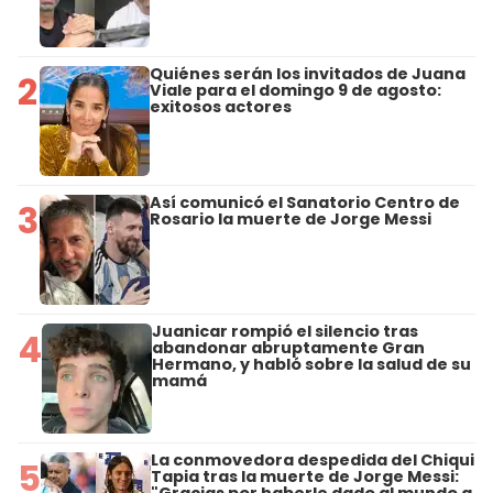
Quiénes serán los invitados de Juana
2
Viale para el domingo 9 de agosto:
exitosos actores
Así comunicó el Sanatorio Centro de
3
Rosario la muerte de Jorge Messi
Juanicar rompió el silencio tras
4
abandonar abruptamente Gran
Hermano, y habló sobre la salud de su
mamá
La conmovedora despedida del Chiqui
5
Tapia tras la muerte de Jorge Messi:
"Gracias por haberle dado al mundo a