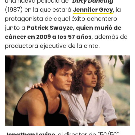
una nueva película de
"Dirty Dancing"
(1987) en la que estará
Jennifer Grey
, la
protagonista de aquel éxito ochentero
junto a
Patrick Swayze, quien murió de
cáncer en 2009 a los 57 años
, además de
productora ejecutiva de la cinta.
Jonathan Levine
, el director de
"50/50"