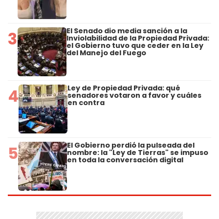
El Senado dio media sanción a la
3
Inviolabilidad de la Propiedad Privada:
el Gobierno tuvo que ceder en la Ley
del Manejo del Fuego
Ley de Propiedad Privada: qué
4
senadores votaron a favor y cuáles
en contra
El Gobierno perdió la pulseada del
5
nombre: la "Ley de Tierras" se impuso
en toda la conversación digital