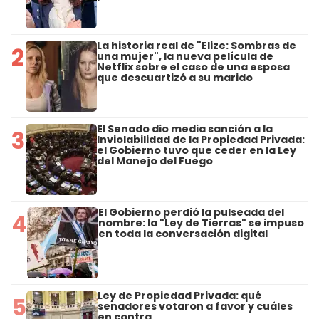
La historia real de "Elize: Sombras de
2
una mujer", la nueva película de
Netflix sobre el caso de una esposa
que descuartizó a su marido
El Senado dio media sanción a la
3
Inviolabilidad de la Propiedad Privada:
el Gobierno tuvo que ceder en la Ley
del Manejo del Fuego
El Gobierno perdió la pulseada del
4
nombre: la "Ley de Tierras" se impuso
en toda la conversación digital
Ley de Propiedad Privada: qué
5
senadores votaron a favor y cuáles
en contra