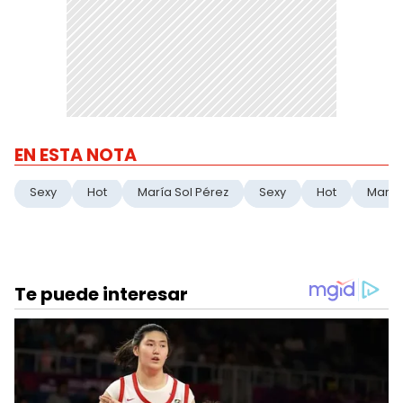
EN ESTA NOTA
Sexy
Hot
María Sol Pérez
Sexy
Hot
María