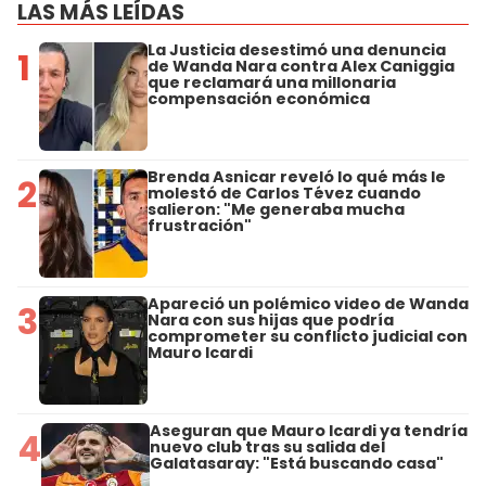
LAS MÁS LEÍDAS
La Justicia desestimó una denuncia
1
de Wanda Nara contra Alex Caniggia
que reclamará una millonaria
compensación económica
Brenda Asnicar reveló lo qué más le
2
molestó de Carlos Tévez cuando
salieron: "Me generaba mucha
frustración"
Apareció un polémico video de Wanda
3
Nara con sus hijas que podría
comprometer su conflicto judicial con
Mauro Icardi
Aseguran que Mauro Icardi ya tendría
4
nuevo club tras su salida del
Galatasaray: "Está buscando casa"