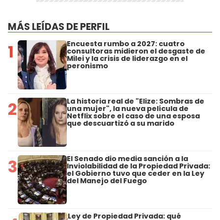
MÁS LEÍDAS DE PERFIL
Encuesta rumbo a 2027: cuatro
1
consultoras midieron el desgaste de
Milei y la crisis de liderazgo en el
peronismo
La historia real de "Elize: Sombras de
2
una mujer", la nueva película de
Netflix sobre el caso de una esposa
que descuartizó a su marido
El Senado dio media sanción a la
3
Inviolabilidad de la Propiedad Privada:
el Gobierno tuvo que ceder en la Ley
del Manejo del Fuego
Ley de Propiedad Privada: qué