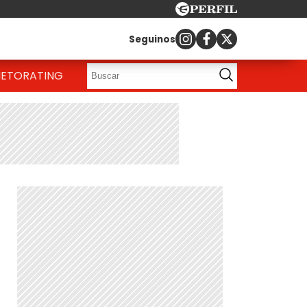
Seguinos
IETO
RATING