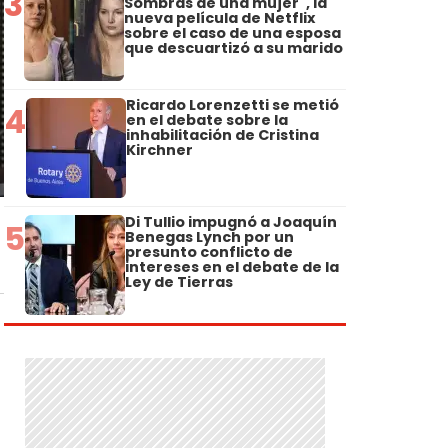
3
Sombras de una mujer", la
nueva película de Netflix
sobre el caso de una esposa
que descuartizó a su marido
Ricardo Lorenzetti se metió
4
en el debate sobre la
inhabilitación de Cristina
Kirchner
Di Tullio impugnó a Joaquín
5
Benegas Lynch por un
presunto conflicto de
intereses en el debate de la
Ley de Tierras