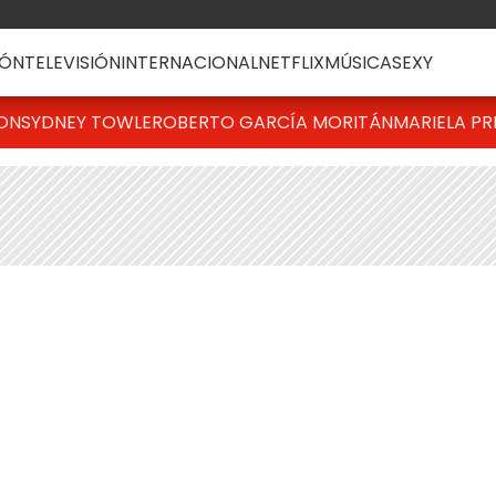
ÓN
TELEVISIÓN
INTERNACIONAL
NETFLIX
MÚSICA
SEXY
TON
SYDNEY TOWLE
ROBERTO GARCÍA MORITÁN
MARIELA PR