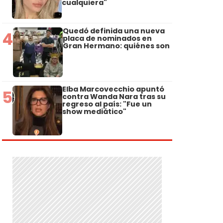
cualquiera"
Quedó definida una nueva
4
placa de nominados en
Gran Hermano: quiénes son
Elba Marcovecchio apuntó
5
contra Wanda Nara tras su
regreso al país: "Fue un
show mediático"