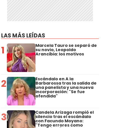
LAS MÁS LEÍDAS
Marcela Tauro se separó de
1
su novio, Leopoldo
Arancibia: los motivos
Escándalo en A la
2
Barbarossa tras la salida de
una panelista y una nueva
incorporación: "Se fue
ofendida"
Candela Arizaga rompió el
3
silencio tras el escándalo
con Facundo Moyano:
"Tengo errores como