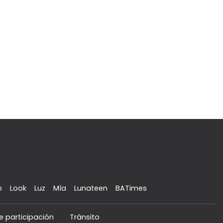
o
Look
Luz
Mía
Lunateen
BATimes
e participación
Tránsito