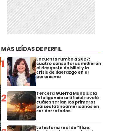
MÁS LEÍDAS DE PERFIL
Encuesta rumbo a 2027:
1
cuatro consultoras midieron
el desgaste de Milei y la
crisis de liderazgo en el
peronismo
Tercera Guerra Mundial: la
2
inteligencia artificial reveló
cuáles serían los primeros
países latinoamericanos en
ser derrotados
La historia real de "Elize: