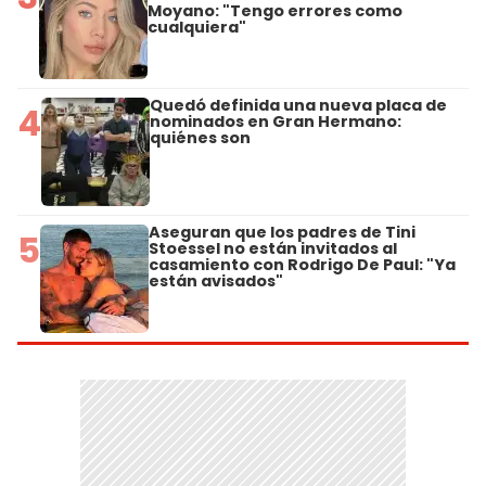
Moyano: "Tengo errores como
cualquiera"
Quedó definida una nueva placa de
4
nominados en Gran Hermano:
quiénes son
Aseguran que los padres de Tini
5
Stoessel no están invitados al
casamiento con Rodrigo De Paul: "Ya
están avisados"