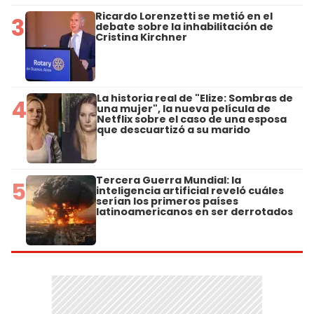
Ricardo Lorenzetti se metió en el
3
debate sobre la inhabilitación de
Cristina Kirchner
La historia real de "Elize: Sombras de
4
una mujer", la nueva película de
Netflix sobre el caso de una esposa
que descuartizó a su marido
Tercera Guerra Mundial: la
5
inteligencia artificial reveló cuáles
serían los primeros países
latinoamericanos en ser derrotados