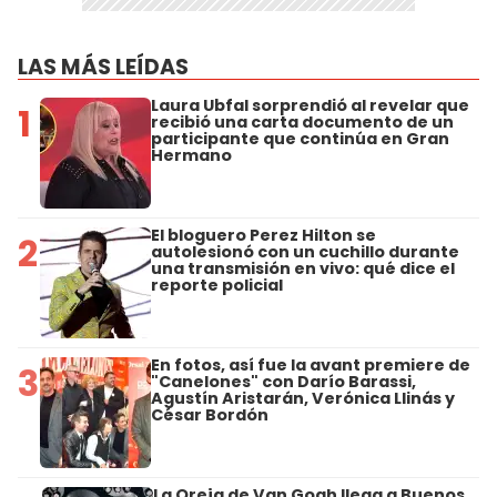
LAS MÁS LEÍDAS
Laura Ubfal sorprendió al revelar que
1
recibió una carta documento de un
participante que continúa en Gran
Hermano
El bloguero Perez Hilton se
2
autolesionó con un cuchillo durante
una transmisión en vivo: qué dice el
reporte policial
En fotos, así fue la avant premiere de
3
"Canelones" con Darío Barassi,
Agustín Aristarán, Verónica Llinás y
César Bordón
La Oreja de Van Gogh llega a Buenos