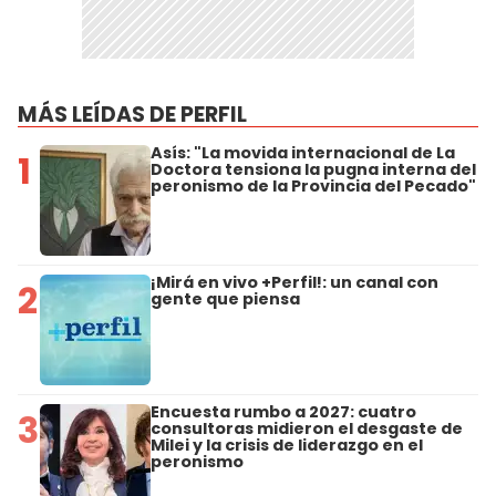
MÁS LEÍDAS DE PERFIL
Asís: "La movida internacional de La
1
Doctora tensiona la pugna interna del
peronismo de la Provincia del Pecado"
¡Mirá en vivo +Perfil!: un canal con
2
gente que piensa
Encuesta rumbo a 2027: cuatro
3
consultoras midieron el desgaste de
Milei y la crisis de liderazgo en el
peronismo