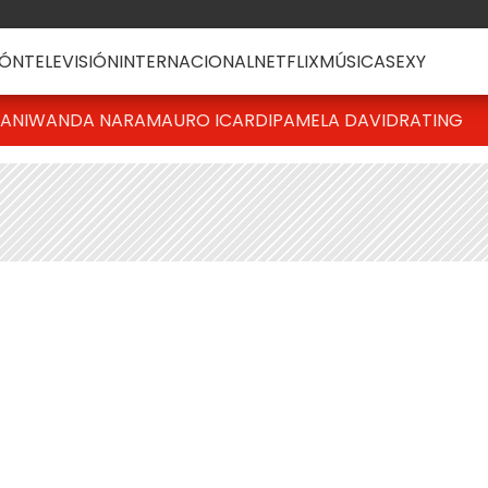
ÓN
TELEVISIÓN
INTERNACIONAL
NETFLIX
MÚSICA
SEXY
IANI
WANDA NARA
MAURO ICARDI
PAMELA DAVID
RATING