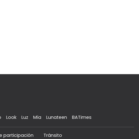
o
Look
Luz
Mía
Lunateen
BATimes
e participación
Tránsito