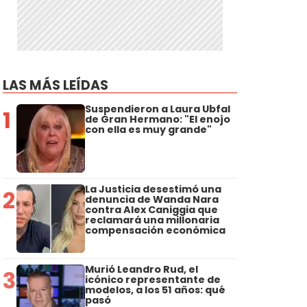
LAS MÁS LEÍDAS
Suspendieron a Laura Ubfal
1
de Gran Hermano: "El enojo
con ella es muy grande"
La Justicia desestimó una
2
denuncia de Wanda Nara
contra Alex Caniggia que
reclamará una millonaria
compensación económica
Murió Leandro Rud, el
3
icónico representante de
modelos, a los 51 años: qué
pasó