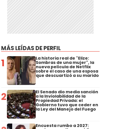
MÁS LEÍDAS DE PERFIL
La historia real de "Elize:
1
Sombras de una mujer", la
nueva película de Netflix
sobre el caso de una esposa
que descuartizó a su marido
El Senado dio media sanción
2
a la Inviolabilidad de la
Propiedad Privada: el
Gobierno tuvo que ceder en
la Ley del Manejo del Fuego
Encuesta rumbo a 2027: