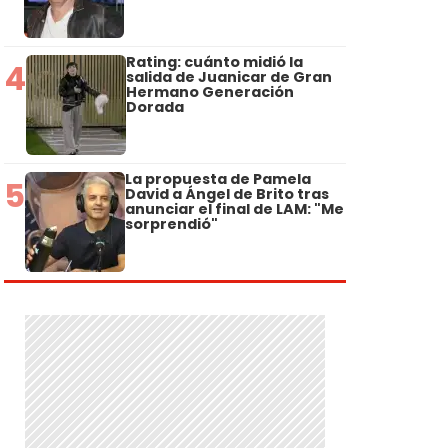
Rating: cuánto midió la
4
salida de Juanicar de Gran
Hermano Generación
Dorada
La propuesta de Pamela
5
David a Ángel de Brito tras
anunciar el final de LAM: "Me
sorprendió"