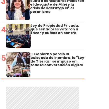
3
cuatro consultoras midieron
el desgaste de Milei y la
crisis de liderazgo en el
peronismo
Ley de Propiedad Privada:
4
qué senadores votaron a
favor y cuáles en contra
El Gobierno perdió la
5
pulseada del nombre: la "Ley
de Tierras" se impuso en
toda la conversación digital