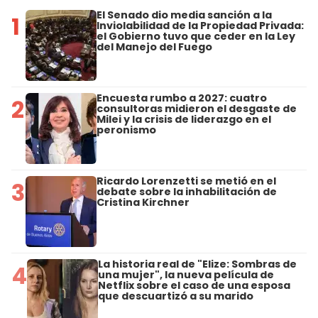
El Senado dio media sanción a la
1
Inviolabilidad de la Propiedad Privada:
el Gobierno tuvo que ceder en la Ley
del Manejo del Fuego
Encuesta rumbo a 2027: cuatro
2
consultoras midieron el desgaste de
Milei y la crisis de liderazgo en el
peronismo
Ricardo Lorenzetti se metió en el
3
debate sobre la inhabilitación de
Cristina Kirchner
La historia real de "Elize: Sombras de
4
una mujer", la nueva película de
Netflix sobre el caso de una esposa
que descuartizó a su marido