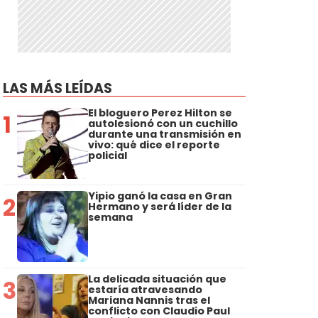
LAS MÁS LEÍDAS
El bloguero Perez Hilton se
1
autolesionó con un cuchillo
durante una transmisión en
vivo: qué dice el reporte
policial
Yipio ganó la casa en Gran
2
Hermano y será líder de la
semana
La delicada situación que
3
estaría atravesando
Mariana Nannis tras el
conflicto con Claudio Paul