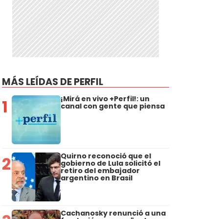
MÁS LEÍDAS DE PERFIL
¡Mirá en vivo +Perfil!: un
1
canal con gente que piensa
Quirno reconoció que el
2
gobierno de Lula solicitó el
retiro del embajador
argentino en Brasil
Cachanosky renunció a una