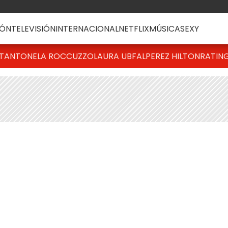
ÓN
TELEVISIÓN
INTERNACIONAL
NETFLIX
MÚSICA
SEXY
T
ANTONELA ROCCUZZO
LAURA UBFAL
PEREZ HILTON
RATIN