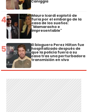
Caniggia
Mauro Icardi explotó de
4
furia por el embargo de la
casa de los sueños:
"Mamaracho e
impresentable"
El bloguero Perez Hilton fue
5
hospitalizado después de
que la policía fuera a su
casa tras una perturbadora
transmisión en vivo