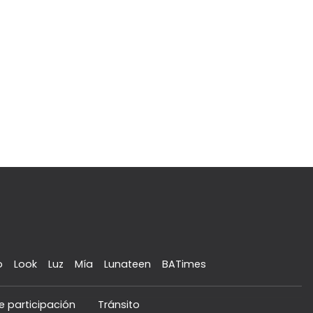
o
Look
Luz
Mía
Lunateen
BATimes
e participación
Tránsito