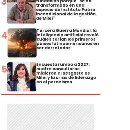
3
fundación porque "se ha
transformado en una
especie de Instituto Patria
incondicional de la gestión
de Milei"
Tercera Guerra Mundial: la
4
inteligencia artificial reveló
cuáles serían los primeros
países latinoamericanos en
ser derrotados
Encuesta rumbo a 2027:
5
cuatro consultoras
midieron el desgaste de
Milei y la crisis de liderazgo
en el peronismo