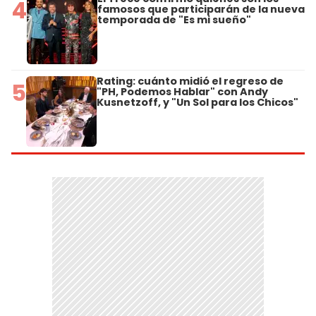
4
famosos que participarán de la nueva
temporada de "Es mi sueño"
Rating: cuánto midió el regreso de
5
"PH, Podemos Hablar" con Andy
Kusnetzoff, y "Un Sol para los Chicos"