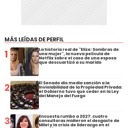
MÁS LEÍDAS DE PERFIL
La historia real de "Elize: Sombras de
1
una mujer", la nueva película de
Netflix sobre el caso de una esposa
que descuartizó a su marido
El Senado dio media sanción a la
2
Inviolabilidad de la Propiedad Privada:
el Gobierno tuvo que ceder en la Ley
del Manejo del Fuego
Encuesta rumbo a 2027: cuatro
3
consultoras midieron el desgaste de
Milei y la crisis de liderazgo en el