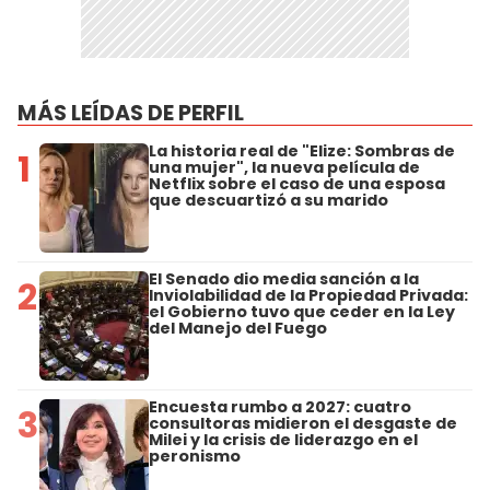
MÁS LEÍDAS DE PERFIL
La historia real de "Elize: Sombras de
1
una mujer", la nueva película de
Netflix sobre el caso de una esposa
que descuartizó a su marido
El Senado dio media sanción a la
2
Inviolabilidad de la Propiedad Privada:
el Gobierno tuvo que ceder en la Ley
del Manejo del Fuego
Encuesta rumbo a 2027: cuatro
3
consultoras midieron el desgaste de
Milei y la crisis de liderazgo en el
peronismo