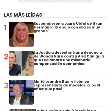
LAS MÁS LEÍDAS
Suspendieron a Laura Ubfal de Gran
1
Hermano: "El enojo con ella es muy
grande"
La Justicia desestimó una denuncia
2
de Wanda Nara contra Alex Caniggia
que reclamará una millonaria
compensación económica
Murió Leandro Rud, el icónico
3
representante de modelos, a los 51
años: qué pasó
Rating: cuánto midió la salida de