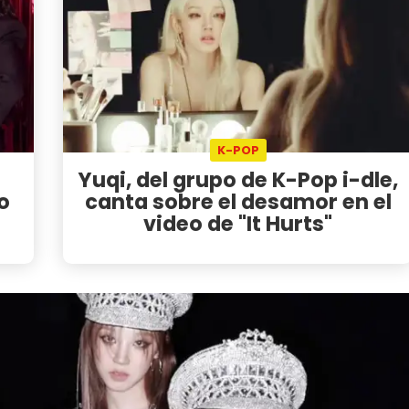
K-POP
Yuqi, del grupo de K-Pop i-dle,
o
canta sobre el desamor en el
video de "It Hurts"