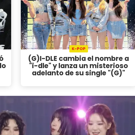
K-POP
zó
(G)I-DLE cambia el nombre a
lo
"i-dle" y lanza un misterioso
adelanto de su single "(G)"