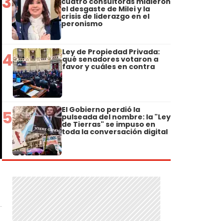
3
cuatro consultoras midieron
el desgaste de Milei y la
crisis de liderazgo en el
peronismo
Ley de Propiedad Privada:
4
qué senadores votaron a
favor y cuáles en contra
El Gobierno perdió la
5
pulseada del nombre: la "Ley
de Tierras" se impuso en
toda la conversación digital