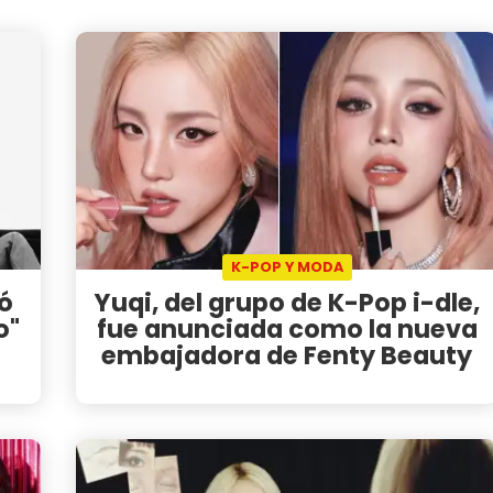
K-POP Y MODA
zó
Yuqi, del grupo de K-Pop i-dle,
o"
fue anunciada como la nueva
embajadora de Fenty Beauty