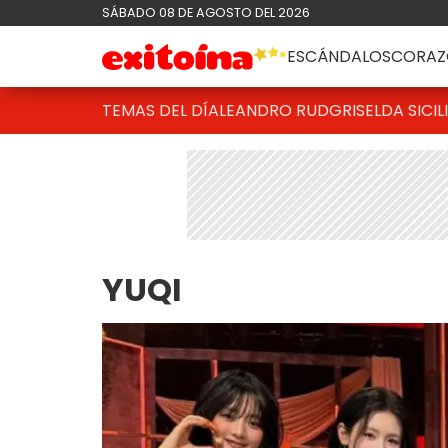
SÁBADO 08 DE AGOSTO DEL 2026
ESCÁNDALOS
CORAZ
TEMAS DEL DÍA
LEANDRO RUD
GRISELDA SICIL
YUQI