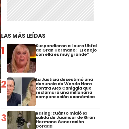
LAS MÁS LEÍDAS
Suspendieron a Laura Ubfal
1
de Gran Hermano: "El enojo
con ella es muy grande"
La Justicia desestimó una
2
denuncia de Wanda Nara
contra Alex Caniggia que
reclamará una millonaria
compensación económica
Rating: cuánto midió la
3
salida de Juanicar de Gran
Hermano Generación
Dorada