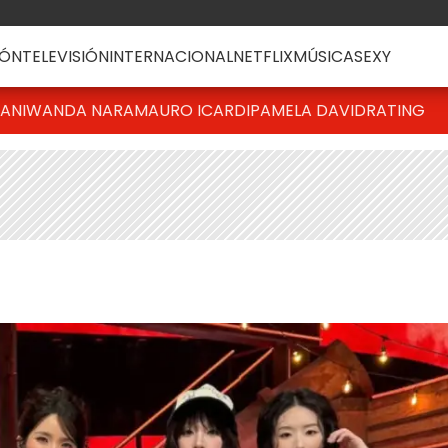
ÓN
TELEVISIÓN
INTERNACIONAL
NETFLIX
MÚSICA
SEXY
IANI
WANDA NARA
MAURO ICARDI
PAMELA DAVID
RATING