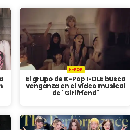
K-POP
za
El grupo de K-Pop I-DLE busca
n
venganza en el video musical
de "Girlfriend"