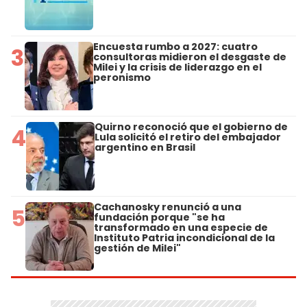
Encuesta rumbo a 2027: cuatro
3
consultoras midieron el desgaste de
Milei y la crisis de liderazgo en el
peronismo
Quirno reconoció que el gobierno de
4
Lula solicitó el retiro del embajador
argentino en Brasil
Cachanosky renunció a una
5
fundación porque "se ha
transformado en una especie de
Instituto Patria incondicional de la
gestión de Milei"