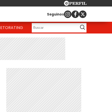
Seguinos
IETO
RATING