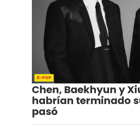
K-POP
Chen, Baekhyun y Xiu
habrían terminado s
pasó