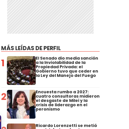
MÁS LEÍDAS DE PERFIL
El Senado dio media sanción
1
a la Inviolabilidad de la
Propiedad Privada: el
Gobierno tuvo que ceder en
la Ley del Manejo del Fuego
Encuesta rumbo a 2027:
2
cuatro consultoras midieron
el desgaste de Milei y la
crisis de liderazgo en el
peronismo
Ricardo Lorenzetti se metió