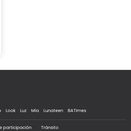
o
Look
Luz
Mía
Lunateen
BATimes
e participación
Tránsito