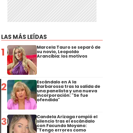
LAS MÁS LEÍDAS
Marcela Tauro se separó de
1
su novio, Leopoldo
Arancibia: los motivos
Escándalo en A la
2
Barbarossa tras la salida de
una panelista y una nueva
incorporación: "Se fue
ofendida"
Candela Arizaga rompió el
3
silencio tras el escándalo
con Facundo Moyano:
"Tengo errores como