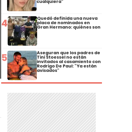
cualquiera"
Quedó definida una nueva
4
placa de nominados en
Gran Hermano: quiénes son
Aseguran que los padres de
5
Tini Stoessel no están
invitados al casamiento con
Rodrigo De Paul: "Ya están
avisados"