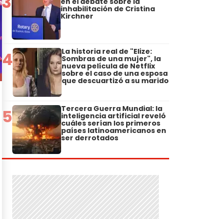
3
en el debate sobre la
inhabilitación de Cristina
Kirchner
La historia real de "Elize:
4
Sombras de una mujer", la
nueva película de Netflix
sobre el caso de una esposa
que descuartizó a su marido
Tercera Guerra Mundial: la
5
inteligencia artificial reveló
cuáles serían los primeros
países latinoamericanos en
ser derrotados