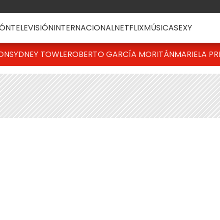
ÓN
TELEVISIÓN
INTERNACIONAL
NETFLIX
MÚSICA
SEXY
TON
SYDNEY TOWLE
ROBERTO GARCÍA MORITÁN
MARIELA PR