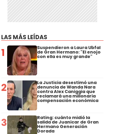
LAS MÁS LEÍDAS
Suspendieron a Laura Ubfal
1
de Gran Hermano: "El enojo
con ella es muy grande"
La Justicia desestimó una
2
denuncia de Wanda Nara
contra Alex Caniggia que
reclamará una millonaria
compensación económica
Rating: cuánto midió la
3
salida de Juanicar de Gran
Hermano Generación
Dorada