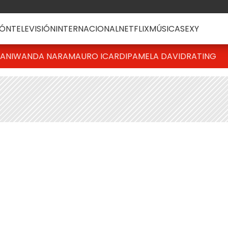
ÓN
TELEVISIÓN
INTERNACIONAL
NETFLIX
MÚSICA
SEXY
IANI
WANDA NARA
MAURO ICARDI
PAMELA DAVID
RATING