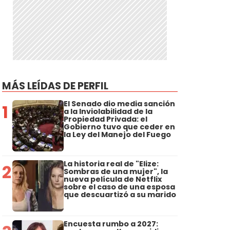
MÁS LEÍDAS DE PERFIL
El Senado dio media sanción
1
a la Inviolabilidad de la
Propiedad Privada: el
Gobierno tuvo que ceder en
la Ley del Manejo del Fuego
La historia real de "Elize:
2
Sombras de una mujer", la
nueva película de Netflix
sobre el caso de una esposa
que descuartizó a su marido
Encuesta rumbo a 2027: