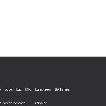
o
Look
Luz
Mía
Lunateen
BATimes
e participación
Tránsito