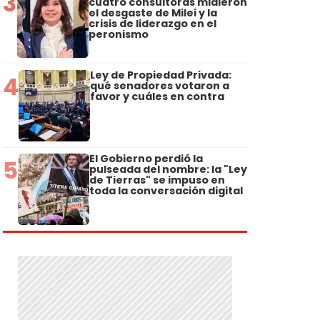
3
cuatro consultoras midieron
el desgaste de Milei y la
crisis de liderazgo en el
peronismo
Ley de Propiedad Privada:
4
qué senadores votaron a
favor y cuáles en contra
El Gobierno perdió la
5
pulseada del nombre: la "Ley
de Tierras" se impuso en
toda la conversación digital