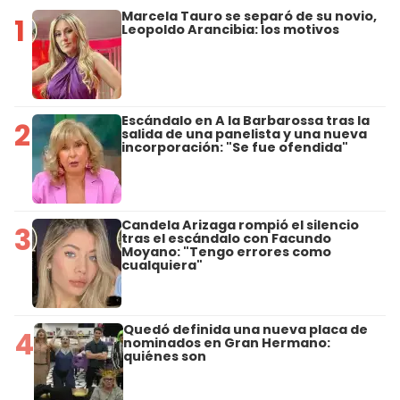
Marcela Tauro se separó de su novio,
1
Leopoldo Arancibia: los motivos
Escándalo en A la Barbarossa tras la
2
salida de una panelista y una nueva
incorporación: "Se fue ofendida"
Candela Arizaga rompió el silencio
3
tras el escándalo con Facundo
Moyano: "Tengo errores como
cualquiera"
Quedó definida una nueva placa de
4
nominados en Gran Hermano:
quiénes son