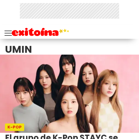
UMIN
K-POP
El grupo de K-Pop STAYC se