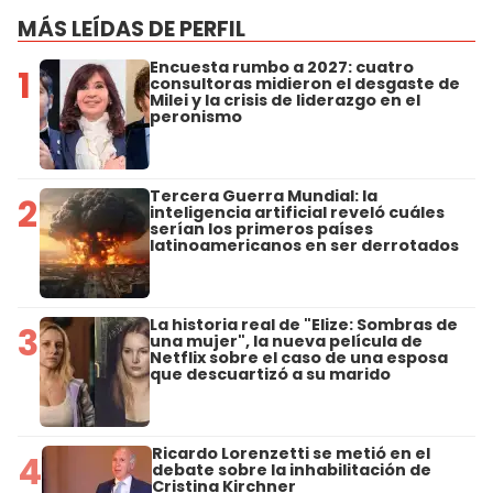
MÁS LEÍDAS DE PERFIL
Encuesta rumbo a 2027: cuatro
1
consultoras midieron el desgaste de
Milei y la crisis de liderazgo en el
peronismo
Tercera Guerra Mundial: la
2
inteligencia artificial reveló cuáles
serían los primeros países
latinoamericanos en ser derrotados
La historia real de "Elize: Sombras de
3
una mujer", la nueva película de
Netflix sobre el caso de una esposa
que descuartizó a su marido
Ricardo Lorenzetti se metió en el
4
debate sobre la inhabilitación de
Cristina Kirchner