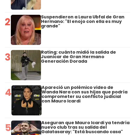
Suspendieron a Laura Ubfal de Gran
2
Hermano: "El enojo con ella es muy
grande"
Rating: cuánto midió la salida de
3
Juanicar de Gran Hermano
Generación Dorada
Apareció un polémico video de
4
Wanda Nara con sus hijas que podría
comprometer su conflicto judicial
con Mauro Icardi
Aseguran que Mauro Icardi ya tendría
5
nuevo club tras su salida del
Galatasaray: "Está buscando casa"