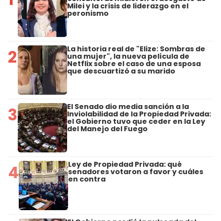
Milei y la crisis de liderazgo en el
peronismo
La historia real de "Elize: Sombras de
2
una mujer", la nueva película de
Netflix sobre el caso de una esposa
que descuartizó a su marido
El Senado dio media sanción a la
3
Inviolabilidad de la Propiedad Privada:
el Gobierno tuvo que ceder en la Ley
del Manejo del Fuego
Ley de Propiedad Privada: qué
4
senadores votaron a favor y cuáles
en contra