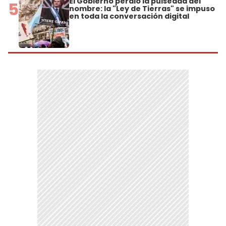
El Gobierno perdió la pulseada del
5
nombre: la "Ley de Tierras" se impuso
en toda la conversación digital