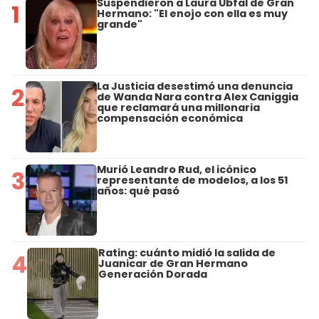
Suspendieron a Laura Ubfal de Gran
1
Hermano: "El enojo con ella es muy
grande"
La Justicia desestimó una denuncia
2
de Wanda Nara contra Alex Caniggia
que reclamará una millonaria
compensación económica
Murió Leandro Rud, el icónico
3
representante de modelos, a los 51
años: qué pasó
Rating: cuánto midió la salida de
4
Juanicar de Gran Hermano
Generación Dorada