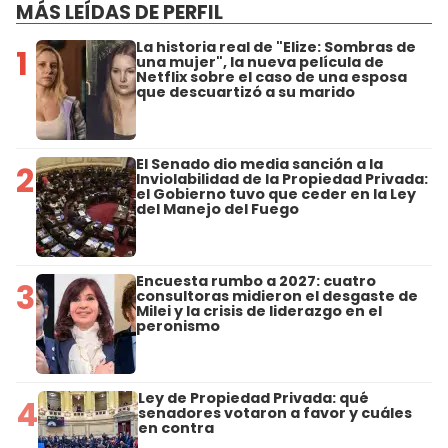
MÁS LEÍDAS DE PERFIL
La historia real de "Elize: Sombras de
1
una mujer", la nueva película de
Netflix sobre el caso de una esposa
que descuartizó a su marido
El Senado dio media sanción a la
2
Inviolabilidad de la Propiedad Privada:
el Gobierno tuvo que ceder en la Ley
del Manejo del Fuego
Encuesta rumbo a 2027: cuatro
3
consultoras midieron el desgaste de
Milei y la crisis de liderazgo en el
peronismo
Ley de Propiedad Privada: qué
4
senadores votaron a favor y cuáles
en contra