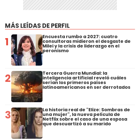
MÁS LEÍDAS DE PERFIL
Encuesta rumbo a 2027: cuatro
1
consultoras midieron el desgaste de
Milei y la crisis de liderazgo en el
peronismo
Tercera Guerra Mundial: la
2
inteligencia artificial reveló cuáles
serían los primeros países
latinoamericanos en ser derrotados
La historia real de "Elize: Sombras de
3
una mujer", la nueva película de
Netflix sobre el caso de una esposa
que descuartizó a su marido