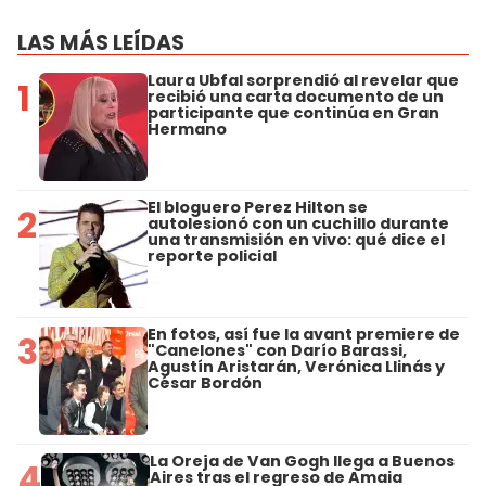
LAS MÁS LEÍDAS
Laura Ubfal sorprendió al revelar que
1
recibió una carta documento de un
participante que continúa en Gran
Hermano
El bloguero Perez Hilton se
2
autolesionó con un cuchillo durante
una transmisión en vivo: qué dice el
reporte policial
En fotos, así fue la avant premiere de
3
"Canelones" con Darío Barassi,
Agustín Aristarán, Verónica Llinás y
César Bordón
La Oreja de Van Gogh llega a Buenos
4
Aires tras el regreso de Amaia