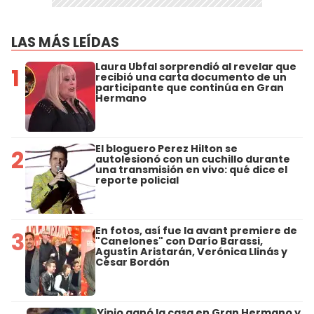
LAS MÁS LEÍDAS
Laura Ubfal sorprendió al revelar que
1
recibió una carta documento de un
participante que continúa en Gran
Hermano
El bloguero Perez Hilton se
2
autolesionó con un cuchillo durante
una transmisión en vivo: qué dice el
reporte policial
En fotos, así fue la avant premiere de
3
"Canelones" con Darío Barassi,
Agustín Aristarán, Verónica Llinás y
César Bordón
Yipio ganó la casa en Gran Hermano y