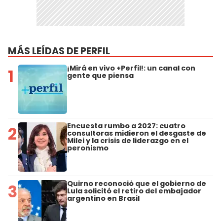
MÁS LEÍDAS DE PERFIL
¡Mirá en vivo +Perfil!: un canal con
1
gente que piensa
Encuesta rumbo a 2027: cuatro
2
consultoras midieron el desgaste de
Milei y la crisis de liderazgo en el
peronismo
Quirno reconoció que el gobierno de
3
Lula solicitó el retiro del embajador
argentino en Brasil