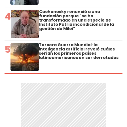
Cachanosky renunció a una
4
fundación porque "se ha
transformado en una especie de
Instituto Patria incondicional de la
gestión de Milei"
Tercera Guerra Mundial: la
5
inteligencia artificial reveló cuáles
serían los primeros países
latinoamericanos en ser derrotados