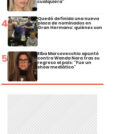
cualquiera"
Quedó definida una nueva
4
placa de nominados en
Gran Hermano: quiénes son
Elba Marcovecchio apuntó
5
contra Wanda Nara tras su
regreso al país: "Fue un
show mediático"