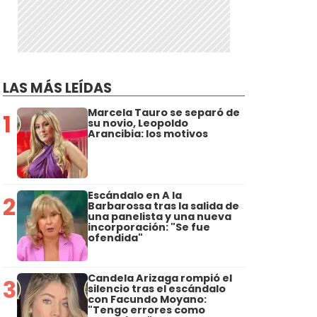
LAS MÁS LEÍDAS
Marcela Tauro se separó de
1
su novio, Leopoldo
Arancibia: los motivos
Escándalo en A la
2
Barbarossa tras la salida de
una panelista y una nueva
incorporación: "Se fue
ofendida"
Candela Arizaga rompió el
3
silencio tras el escándalo
con Facundo Moyano:
"Tengo errores como