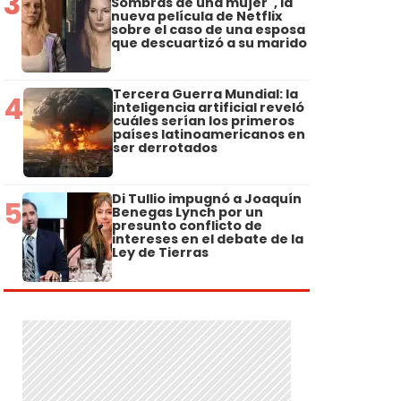
3
Sombras de una mujer", la
nueva película de Netflix
sobre el caso de una esposa
que descuartizó a su marido
Tercera Guerra Mundial: la
4
inteligencia artificial reveló
cuáles serían los primeros
países latinoamericanos en
ser derrotados
Di Tullio impugnó a Joaquín
5
Benegas Lynch por un
presunto conflicto de
intereses en el debate de la
Ley de Tierras