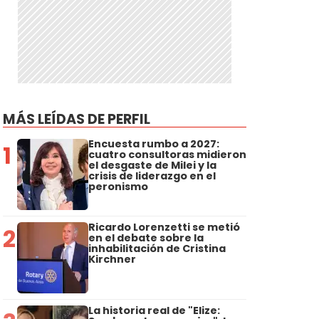
MÁS LEÍDAS DE PERFIL
Encuesta rumbo a 2027:
1
cuatro consultoras midieron
el desgaste de Milei y la
crisis de liderazgo en el
peronismo
Ricardo Lorenzetti se metió
2
en el debate sobre la
inhabilitación de Cristina
Kirchner
La historia real de "Elize: