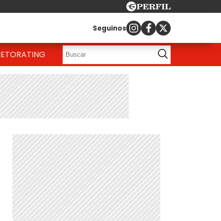
Seguinos
IETO
RATING