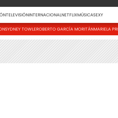
ÓN
TELEVISIÓN
INTERNACIONAL
NETFLIX
MÚSICA
SEXY
TON
SYDNEY TOWLE
ROBERTO GARCÍA MORITÁN
MARIELA PR