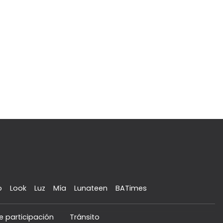
o
Look
Luz
Mía
Lunateen
BATimes
e participación
Tránsito