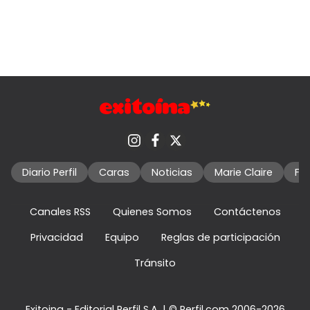
Diario Perfil
Caras
Noticias
Marie Claire
Fo
Canales RSS
Quienes Somos
Contáctenos
Privacidad
Equipo
Reglas de participación
Tránsito
Exitoina - Editorial Perfil S.A.
| © Perfil.com 2006-2026