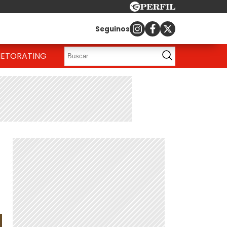
Seguinos
IETO
RATING