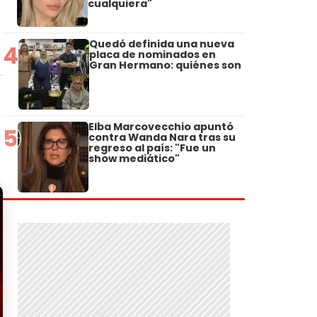
cualquiera"
Quedó definida una nueva
4
placa de nominados en
Gran Hermano: quiénes son
Elba Marcovecchio apuntó
5
contra Wanda Nara tras su
regreso al país: "Fue un
show mediático"