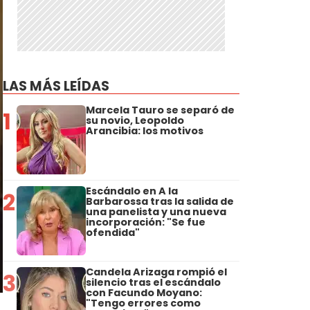
LAS MÁS LEÍDAS
Marcela Tauro se separó de
1
su novio, Leopoldo
Arancibia: los motivos
Escándalo en A la
2
Barbarossa tras la salida de
una panelista y una nueva
incorporación: "Se fue
ofendida"
Candela Arizaga rompió el
3
silencio tras el escándalo
con Facundo Moyano:
"Tengo errores como