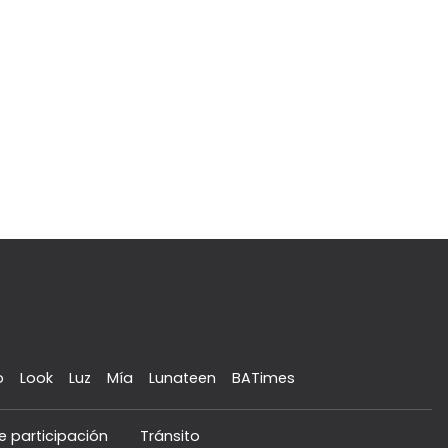
o
Look
Luz
Mía
Lunateen
BATimes
e participación
Tránsito