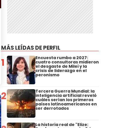
MÁS LEÍDAS DE PERFIL
Encuesta rumbo a 2027:
1
cuatro consultoras midieron
el desgaste de Milei y la
crisis de liderazgo en el
peronismo
Tercera Guerra Mundial: la
2
inteligencia artificial reveló
cuáles serían los primeros
países latinoamericanos en
ser derrotados
La historia real de "Elize: