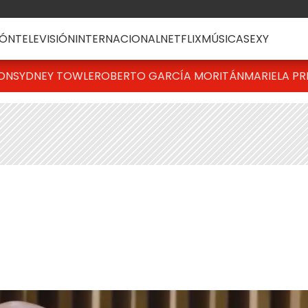
ÓN
TELEVISIÓN
INTERNACIONAL
NETFLIX
MÚSICA
SEXY
TON
SYDNEY TOWLE
ROBERTO GARCÍA MORITÁN
MARIELA PR