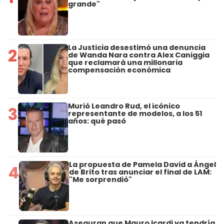
grande"
La Justicia desestimó una denuncia
2
de Wanda Nara contra Alex Caniggia
que reclamará una millonaria
compensación económica
Murió Leandro Rud, el icónico
3
representante de modelos, a los 51
años: qué pasó
La propuesta de Pamela David a Ángel
4
de Brito tras anunciar el final de LAM:
"Me sorprendió"
Aseguran que Mauro Icardi ya tendría