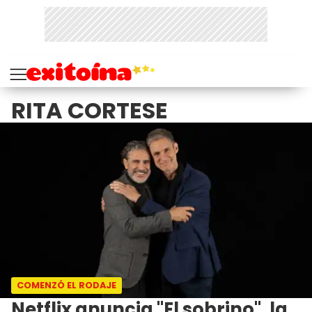
RITA CORTESE
COMENZÓ EL RODAJE
Netflix anuncia "El sobrino", la