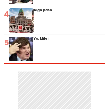
Algo pasó
4
Yo, Milei
5