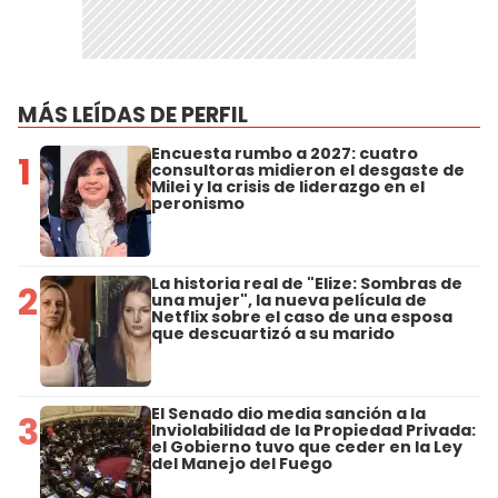
MÁS LEÍDAS DE PERFIL
Encuesta rumbo a 2027: cuatro
1
consultoras midieron el desgaste de
Milei y la crisis de liderazgo en el
peronismo
La historia real de "Elize: Sombras de
2
una mujer", la nueva película de
Netflix sobre el caso de una esposa
que descuartizó a su marido
El Senado dio media sanción a la
3
Inviolabilidad de la Propiedad Privada:
el Gobierno tuvo que ceder en la Ley
del Manejo del Fuego