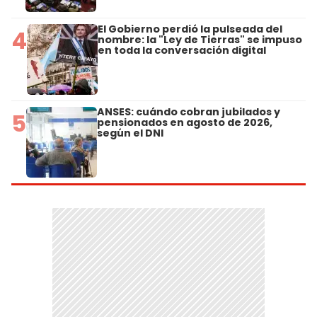
El Gobierno perdió la pulseada del
4
nombre: la "Ley de Tierras" se impuso
en toda la conversación digital
ANSES: cuándo cobran jubilados y
5
pensionados en agosto de 2026,
según el DNI