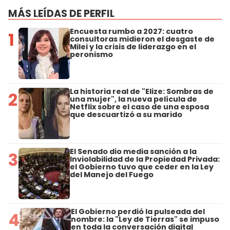
MÁS LEÍDAS DE PERFIL
Encuesta rumbo a 2027: cuatro
1
consultoras midieron el desgaste de
Milei y la crisis de liderazgo en el
peronismo
La historia real de "Elize: Sombras de
2
una mujer", la nueva película de
Netflix sobre el caso de una esposa
que descuartizó a su marido
El Senado dio media sanción a la
3
Inviolabilidad de la Propiedad Privada:
el Gobierno tuvo que ceder en la Ley
del Manejo del Fuego
El Gobierno perdió la pulseada del
4
nombre: la "Ley de Tierras" se impuso
en toda la conversación digital