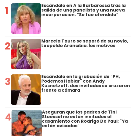
Escándalo en A la Barbarossa tras la
1
salida de una panelista y una nueva
incorporación: "Se fue ofendida"
Marcela Tauro se separó de su novio,
2
Leopoldo Arancibia: los motivos
Escándalo en la grabación de "PH,
3
Podemos Hablar" con Andy
Kusnetzoff: dos invitadas se cruzaron
frente a cámara
Aseguran que los padres de Tini
4
Stoessel no están invitados al
casamiento con Rodrigo De Paul: "Ya
están avisados"