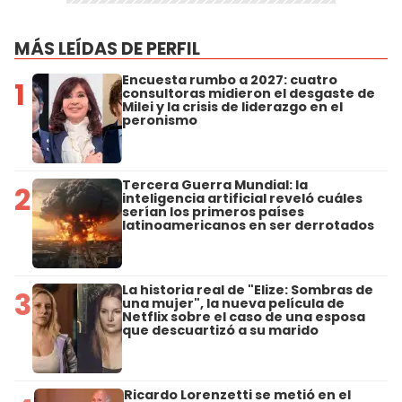
MÁS LEÍDAS DE PERFIL
Encuesta rumbo a 2027: cuatro
1
consultoras midieron el desgaste de
Milei y la crisis de liderazgo en el
peronismo
Tercera Guerra Mundial: la
2
inteligencia artificial reveló cuáles
serían los primeros países
latinoamericanos en ser derrotados
La historia real de "Elize: Sombras de
3
una mujer", la nueva película de
Netflix sobre el caso de una esposa
que descuartizó a su marido
Ricardo Lorenzetti se metió en el