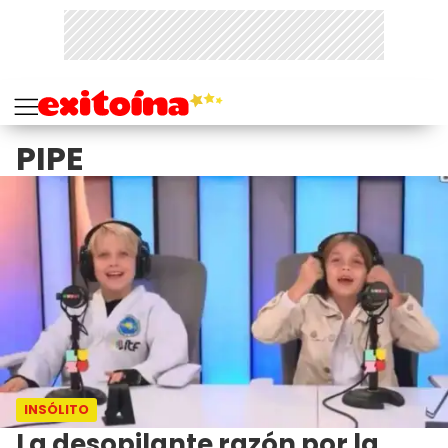
PIPE
INSÓLITO
La desopilante razón por la