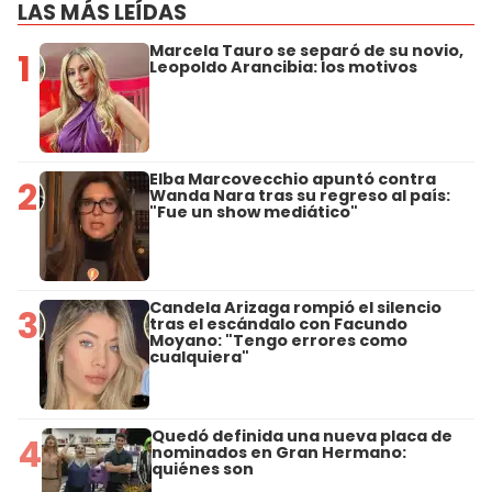
LAS MÁS LEÍDAS
Marcela Tauro se separó de su novio,
1
Leopoldo Arancibia: los motivos
Elba Marcovecchio apuntó contra
2
Wanda Nara tras su regreso al país:
"Fue un show mediático"
Candela Arizaga rompió el silencio
3
tras el escándalo con Facundo
Moyano: "Tengo errores como
cualquiera"
Quedó definida una nueva placa de
4
nominados en Gran Hermano:
quiénes son