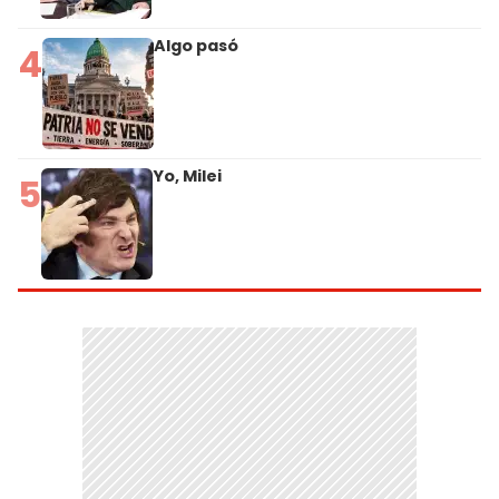
Algo pasó
4
Yo, Milei
5