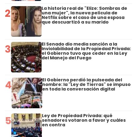
La historia real de "Elize: Sombras de
2
una mujer", la nueva película de
Netflix sobre el caso de una esposa
que descuartizó a su marido
El Senado dio media sanción a la
3
Inviolabilidad de la Propiedad Privada:
el Gobierno tuvo que ceder en la Ley
del Manejo del Fuego
El Gobierno perdió la pulseada del
4
nombre: la "Ley de Tierras" se impuso
en toda la conversación digital
Ley de Propiedad Privada: qué
5
senadores votaron a favor y cuáles
en contra