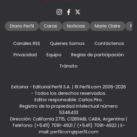
Diario Perfil
Caras
Noticias
Marie Claire
Fo
Canales RSS
Quienes Somos
Contáctenos
Privacidad
Equipo
Reglas de participación
Tránsito
Exitoina - Editorial Perfil S.A.
| © Perfil.com 2006-2026
- Todos los derechos reservados.
Editor responsable: Carlos Piro.
Registro de la propiedad intelectual número
5346433
Dirección:
California 2715
,
C1289ABI
,
CABA, Argentina
|
Teléfono:
(+5411) 7091-4921
/
(+5411) 7091-4922
| E-
mail:
perfilcom@perfil.com