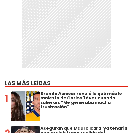
LAS MÁS LEÍDAS
Brenda Asnicar reveló lo qué más le
1
molestó de Carlos Tévez cuando
salieron: "Me generaba mucha
frustración"
Aseguran que Mauro Icardi ya tendría
nuevo club tras su salida del