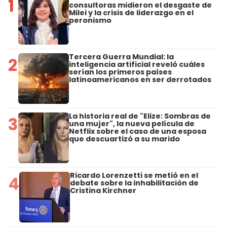
1
consultoras midieron el desgaste de
Milei y la crisis de liderazgo en el
peronismo
Tercera Guerra Mundial: la
2
inteligencia artificial reveló cuáles
serían los primeros países
latinoamericanos en ser derrotados
La historia real de "Elize: Sombras de
3
una mujer", la nueva película de
Netflix sobre el caso de una esposa
que descuartizó a su marido
Ricardo Lorenzetti se metió en el
4
debate sobre la inhabilitación de
Cristina Kirchner