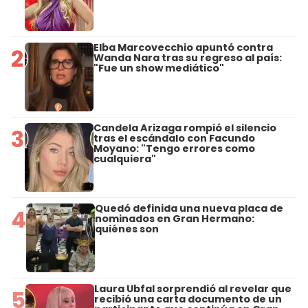
Elba Marcovecchio apuntó contra
2
Wanda Nara tras su regreso al país:
"Fue un show mediático"
Candela Arizaga rompió el silencio
3
tras el escándalo con Facundo
Moyano: "Tengo errores como
cualquiera"
Quedó definida una nueva placa de
4
nominados en Gran Hermano:
quiénes son
Laura Ubfal sorprendió al revelar que
5
recibió una carta documento de un