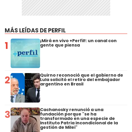
MÁS LEÍDAS DE PERFIL
¡Mirá en vivo +Perfil!: un canal con
1
gente que piensa
Quirno reconoció que el gobierno de
2
Lula solicitó el retiro del embajador
argentino en Brasil
Cachanosky renunció a una
3
fundación porque "se ha
transformado en una especie de
Instituto Patria incondicional de la
gestión de Milei"