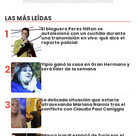
LAS MÁS LEÍDAS
El bloguero Perez Hilton se
1
autolesionó con un cuchillo durante
una transmisión en vivo: qué dice el
reporte policial
Yipio ganó la casa en Gran Hermano y
2
será líder de la semana
La delicada situación que estaría
3
atravesando Mariana Nannis tras el
conflicto con Claudio Paul Caniggia
Mauro Icardi explotó de furia por el