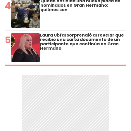
Quedó definida una nueva placa de
4
nominados en Gran Hermano:
quiénes son
Laura Ubfal sorprendió al revelar que
5
recibió una carta documento de un
participante que continúa en Gran
Hermano