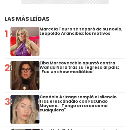
LAS MÁS LEÍDAS
Marcela Tauro se separó de su novio,
1
Leopoldo Arancibia: los motivos
Elba Marcovecchio apuntó contra
2
Wanda Nara tras su regreso al país:
"Fue un show mediático"
Candela Arizaga rompió el silencio
3
tras el escándalo con Facundo
Moyano: "Tengo errores como
cualquiera"