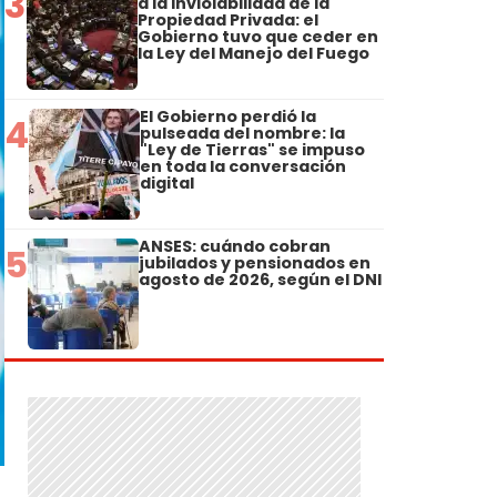
3
a la Inviolabilidad de la
Propiedad Privada: el
Gobierno tuvo que ceder en
la Ley del Manejo del Fuego
El Gobierno perdió la
4
pulseada del nombre: la
"Ley de Tierras" se impuso
en toda la conversación
digital
ANSES: cuándo cobran
5
jubilados y pensionados en
agosto de 2026, según el DNI