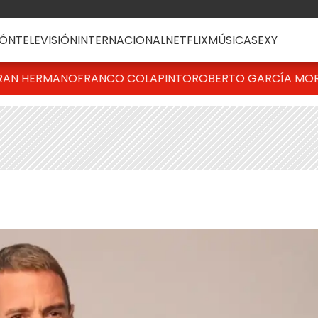
ÓN
TELEVISIÓN
INTERNACIONAL
NETFLIX
MÚSICA
SEXY
RAN HERMANO
FRANCO COLAPINTO
ROBERTO GARCÍA MO