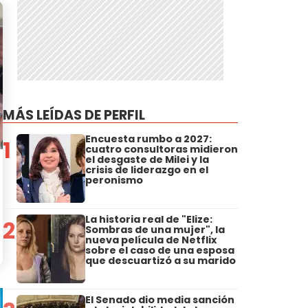
MÁS LEÍDAS DE PERFIL
Encuesta rumbo a 2027:
1
cuatro consultoras midieron
el desgaste de Milei y la
crisis de liderazgo en el
peronismo
La historia real de "Elize:
2
Sombras de una mujer", la
nueva película de Netflix
sobre el caso de una esposa
que descuartizó a su marido
El Senado dio media sanción