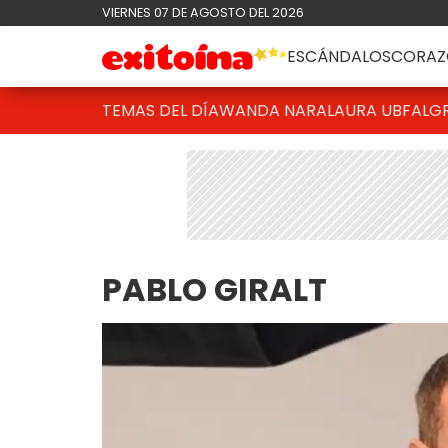
VIERNES 07 DE AGOSTO DEL 2026
ESCÁNDALOS
CORAZ
TEMAS DEL DÍA
WANDA NARA
LAURA UBFAL
G
PABLO GIRALT