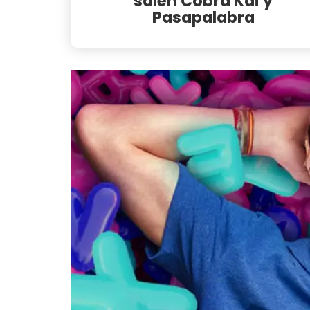
salen Cobra Kai y
Pasapalabra