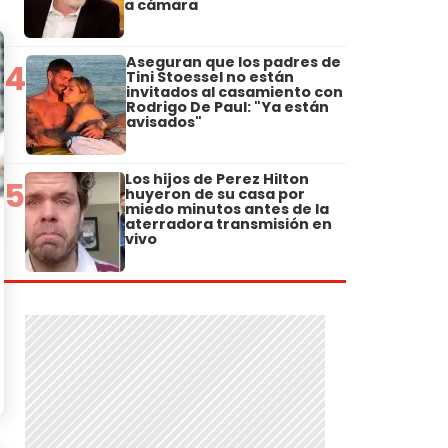
a cámara
Aseguran que los padres de
4
Tini Stoessel no están
invitados al casamiento con
Rodrigo De Paul: "Ya están
avisados"
Los hijos de Perez Hilton
5
huyeron de su casa por
miedo minutos antes de la
aterradora transmisión en
vivo