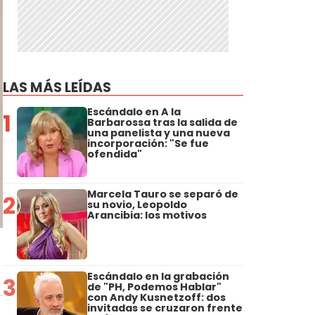
LAS MÁS LEÍDAS
Escándalo en A la
1
Barbarossa tras la salida de
una panelista y una nueva
incorporación: "Se fue
ofendida"
Marcela Tauro se separó de
2
su novio, Leopoldo
Arancibia: los motivos
Escándalo en la grabación
3
de "PH, Podemos Hablar"
con Andy Kusnetzoff: dos
invitadas se cruzaron frente