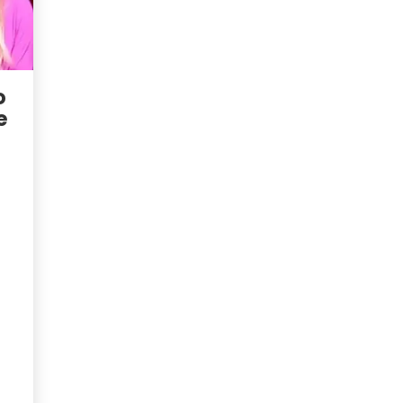
o
e
: