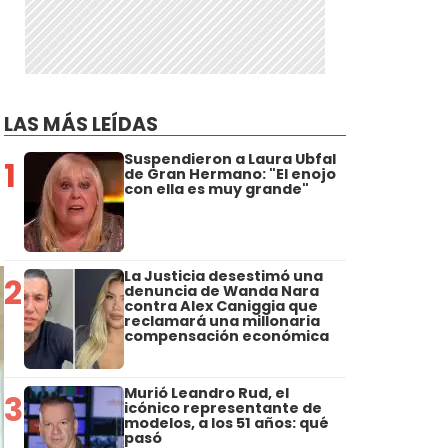
LAS MÁS LEÍDAS
Suspendieron a Laura Ubfal
1
de Gran Hermano: "El enojo
con ella es muy grande"
La Justicia desestimó una
2
denuncia de Wanda Nara
contra Alex Caniggia que
reclamará una millonaria
compensación económica
Murió Leandro Rud, el
3
icónico representante de
modelos, a los 51 años: qué
pasó