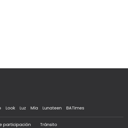
o
Look
Luz
Mía
Lunateen
BATimes
e participación
Tránsito