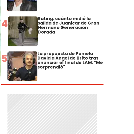
Rating: cuánto midió la
4
salida de Juanicar de Gran
Hermano Generación
Dorada
La propuesta de Pamela
5
David a Ángel de Brito tras
anunciar el final de LAM: "Me
sorprendió"