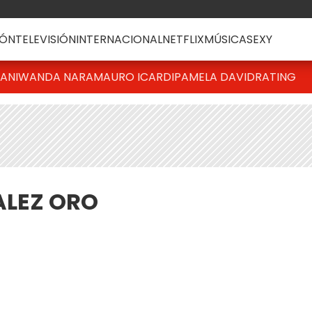
ÓN
TELEVISIÓN
INTERNACIONAL
NETFLIX
MÚSICA
SEXY
IANI
WANDA NARA
MAURO ICARDI
PAMELA DAVID
RATING
LEZ ORO