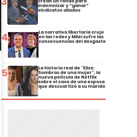
3
crean un fondo para
indemnizar y “ganar”
sindicatos aliados
La narrativa libertaria cruje
4
en las redes y Milei sufre las
consecuencias del desgaste
La historia real de "Elize:
5
Sombras de una mujer", la
nueva película de Netflix
sobre el caso de una esposa
que descuartizó a su marido