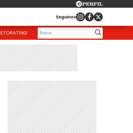
Seguinos
IETO
RATING