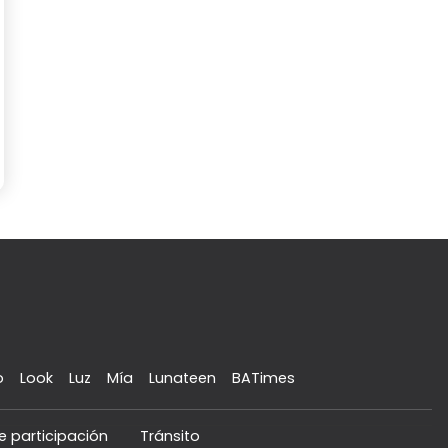
o
Look
Luz
Mía
Lunateen
BATimes
e participación
Tránsito