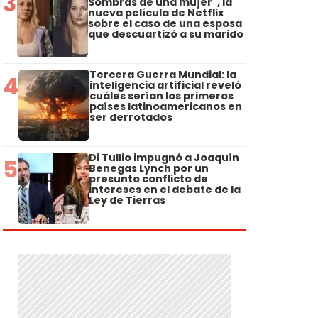
3
Sombras de una mujer", la
nueva película de Netflix
sobre el caso de una esposa
que descuartizó a su marido
Tercera Guerra Mundial: la
4
inteligencia artificial reveló
cuáles serían los primeros
países latinoamericanos en
ser derrotados
Di Tullio impugnó a Joaquín
5
Benegas Lynch por un
presunto conflicto de
intereses en el debate de la
Ley de Tierras