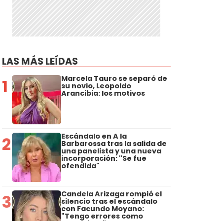
LAS MÁS LEÍDAS
Marcela Tauro se separó de
1
su novio, Leopoldo
Arancibia: los motivos
Escándalo en A la
2
Barbarossa tras la salida de
una panelista y una nueva
incorporación: "Se fue
ofendida"
Candela Arizaga rompió el
3
silencio tras el escándalo
con Facundo Moyano:
"Tengo errores como