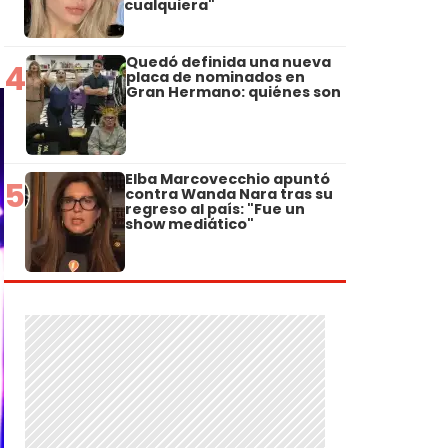
cualquiera"
Quedó definida una nueva
4
placa de nominados en
Gran Hermano: quiénes son
Elba Marcovecchio apuntó
5
contra Wanda Nara tras su
regreso al país: "Fue un
show mediático"