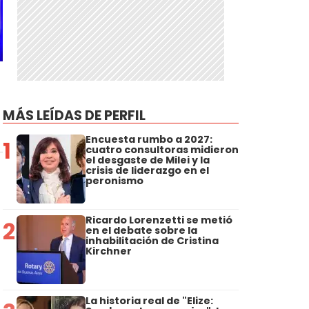
MÁS LEÍDAS DE PERFIL
Encuesta rumbo a 2027:
1
cuatro consultoras midieron
el desgaste de Milei y la
crisis de liderazgo en el
peronismo
Ricardo Lorenzetti se metió
2
en el debate sobre la
inhabilitación de Cristina
Kirchner
La historia real de "Elize: