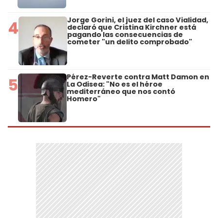
Jorge Gorini, el juez del caso Vialidad,
4
declaró que Cristina Kirchner está
pagando las consecuencias de
cometer "un delito comprobado"
Pérez-Reverte contra Matt Damon en
5
La Odisea: "No es el héroe
mediterráneo que nos contó
Homero"