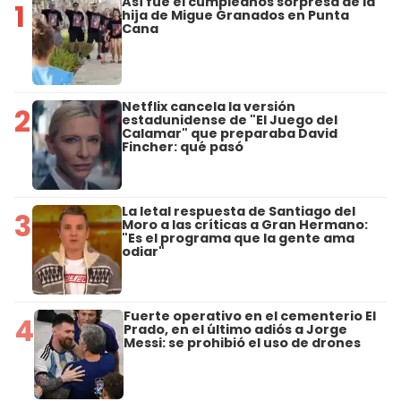
Así fue el cumpleaños sorpresa de la
1
hija de Migue Granados en Punta
Cana
Netflix cancela la versión
2
estadunidense de "El Juego del
Calamar" que preparaba David
Fincher: qué pasó
La letal respuesta de Santiago del
3
Moro a las críticas a Gran Hermano:
"Es el programa que la gente ama
odiar"
Fuerte operativo en el cementerio El
4
Prado, en el último adiós a Jorge
Messi: se prohibió el uso de drones