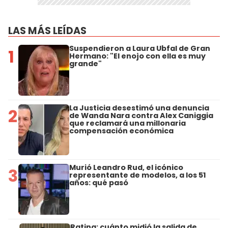
LAS MÁS LEÍDAS
Suspendieron a Laura Ubfal de Gran
1
Hermano: "El enojo con ella es muy
grande"
La Justicia desestimó una denuncia
2
de Wanda Nara contra Alex Caniggia
que reclamará una millonaria
compensación económica
Murió Leandro Rud, el icónico
3
representante de modelos, a los 51
años: qué pasó
Rating: cuánto midió la salida de