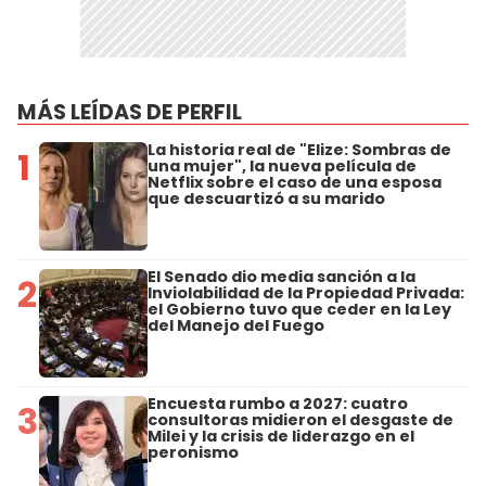
MÁS LEÍDAS DE PERFIL
La historia real de "Elize: Sombras de
1
una mujer", la nueva película de
Netflix sobre el caso de una esposa
que descuartizó a su marido
El Senado dio media sanción a la
2
Inviolabilidad de la Propiedad Privada:
el Gobierno tuvo que ceder en la Ley
del Manejo del Fuego
Encuesta rumbo a 2027: cuatro
3
consultoras midieron el desgaste de
Milei y la crisis de liderazgo en el
peronismo