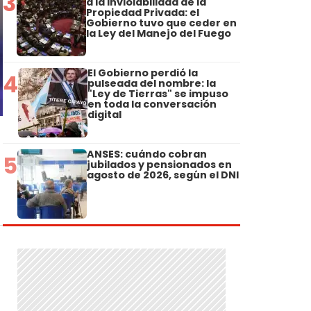
3
a la Inviolabilidad de la
Propiedad Privada: el
Gobierno tuvo que ceder en
la Ley del Manejo del Fuego
El Gobierno perdió la
4
pulseada del nombre: la
"Ley de Tierras" se impuso
en toda la conversación
digital
ANSES: cuándo cobran
5
jubilados y pensionados en
agosto de 2026, según el DNI