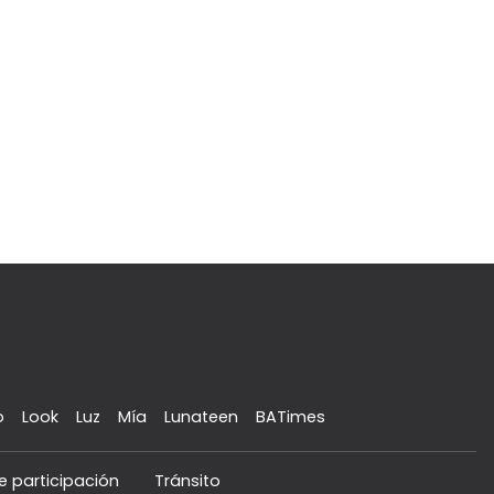
o
Look
Luz
Mía
Lunateen
BATimes
e participación
Tránsito