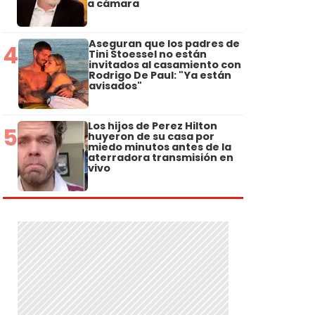
a cámara
Aseguran que los padres de
4
Tini Stoessel no están
invitados al casamiento con
Rodrigo De Paul: "Ya están
avisados"
Los hijos de Perez Hilton
5
huyeron de su casa por
miedo minutos antes de la
aterradora transmisión en
vivo