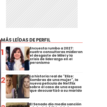
MÁS LEÍDAS DE PERFIL
Encuesta rumbo a 2027:
1
cuatro consultoras midieron
el desgaste de Milei y la
crisis de liderazgo en el
peronismo
La historia real de "Elize:
2
Sombras de una mujer", la
nueva película de Netflix
sobre el caso de una esposa
que descuartizó a su marido
El Senado dio media sanción