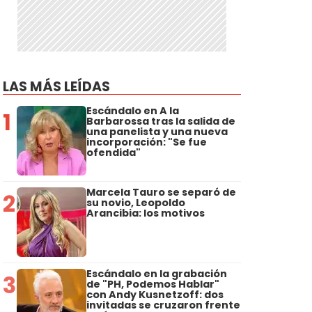
LAS MÁS LEÍDAS
Escándalo en A la
1
Barbarossa tras la salida de
una panelista y una nueva
incorporación: "Se fue
ofendida"
Marcela Tauro se separó de
2
su novio, Leopoldo
Arancibia: los motivos
Escándalo en la grabación
3
de "PH, Podemos Hablar"
con Andy Kusnetzoff: dos
invitadas se cruzaron frente