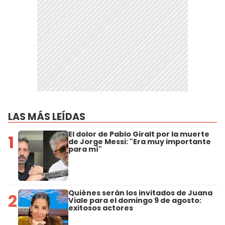
LAS MÁS LEÍDAS
El dolor de Pablo Giralt por la muerte
1
de Jorge Messi: "Era muy importante
para mí"
Quiénes serán los invitados de Juana
2
Viale para el domingo 9 de agosto:
exitosos actores